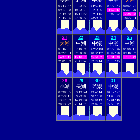
長潮
若潮
中潮
中潮
大潮
03:43
147
04:23
156
04:56
165
05:27
173
00:02
71
09:17
98
10:23
79
11:13
60
11:57
42
05:57
179
14:49
148
16:11
153
17:14
158
18:07
162
12:38
28
21:45
55
22:39
59
23:23
65
.
.
18:55
164
21
22
23
24
25
大潮
中潮
中潮
中潮
中潮
01:46
91
02:19
96
02:52
101
03:27
106
04:08
111
07:27
184
07:59
180
08:32
174
09:07
166
09:46
157
14:32
15
15:10
20
15:50
28
16:31
38
17:17
49
21:01
153
21:41
146
22:26
140
23:15
135
.
.
28
29
30
31
小潮
長潮
若潮
中潮
02:30
135
03:13
141
03:47
149
04:17
157
07:59
111
09:23
100
10:17
85
11:00
69
13:12
133
14:49
134
16:03
139
17:01
146
20:13
72
21:14
76
22:05
79
22:50
81