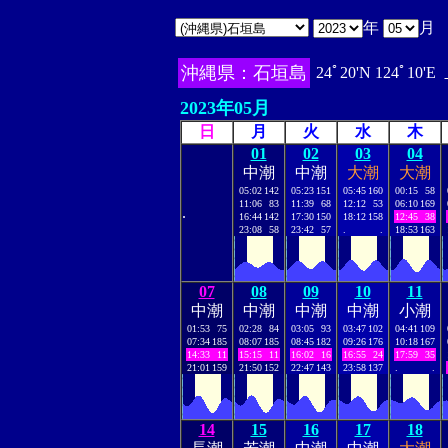
年
月
沖縄県：石垣島
24ﾟ20'N 124ﾟ10'E
2023年05月
日
月
火
水
木
01
02
03
04
中潮
中潮
大潮
大潮
05:02
142
05:23
151
05:45
160
00:15
58
11:06
83
11:39
68
12:12
53
06:10
169
.
16:44
142
17:30
150
18:12
158
12:45
38
23:08
58
23:42
57
.
.
18:53
163
07
08
09
10
11
中潮
中潮
中潮
中潮
小潮
01:53
75
02:28
84
03:05
93
03:47
102
04:41
109
07:34
185
08:07
185
08:45
182
09:26
176
10:18
167
14:33
11
15:15
11
16:02
16
16:55
24
17:59
35
21:01
159
21:50
152
22:47
143
23:58
137
.
.
14
15
16
17
18