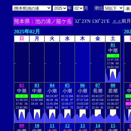
年
月 潮位
熊本県：池の浦／龍ケ岳
＜＜
前月
32ﾟ23'N 130ﾟ21'E
2025年02月
20
日
月
火
水
木
金
土
01
中潮
04:45
0
11:07
326
.
.
.
.
.
.
.
17:06
60
23:02
316
02
03
04
05
06
07
08
中潮
中潮
小潮
小潮
小潮
長潮
若潮
05:19
15
05:53
38
00:24
287
01:12
266
02:14
243
03:43
227
05:37
230
04:
11:38
319
12:09
308
06:29
66
07:09
97
07:57
128
09:10
156
11:04
168
10:
17:41
56
18:19
58
12:41
294
13:18
277
14:03
259
15:07
243
16:38
237
16:
23:42
305
.
.
19:01
64
19:51
72
20:57
81
22:24
81
23:51
68
22:
09
10
11
12
13
14
15