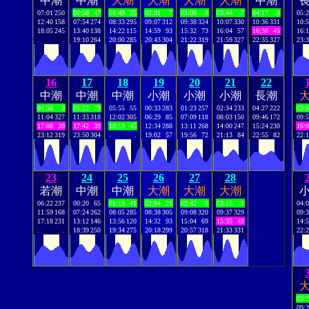
中潮
中潮
大潮
大潮
大潮
大潮
中潮
07:01
250
00:58
47
01:49
25
02:31
7
03:09
-3
03:44
-7
04:17
-3
05:
12:40
158
07:54
274
08:33
295
09:07
312
09:38
324
10:07
330
10:36
331
10:
18:05
245
13:40
138
14:22
115
14:59
93
15:32
73
16:04
57
16:36
45
16:
.
.
19:10
264
20:00
285
20:43
304
21:22
319
21:59
327
22:35
327
23:
16
17
18
19
20
21
22
中潮
中潮
中潮
小潮
小潮
小潮
長潮
04:50
9
05:22
29
05:55
55
00:33
283
01:23
257
02:34
233
04:27
222
03:
11:04
327
11:33
318
12:02
305
06:29
85
07:09
118
08:03
150
09:46
172
09:
17:08
39
17:42
39
18:19
45
12:34
288
13:11
268
14:00
247
15:24
230
16:
23:12
319
23:50
304
.
.
19:02
57
19:56
72
21:13
84
22:55
82
22:
23
24
25
26
27
28
若潮
中潮
中潮
大潮
大潮
大潮
06:22
237
00:20
65
01:19
41
02:04
21
02:42
6
03:16
-1
04:
11:59
168
07:24
262
08:05
285
08:38
305
09:08
320
09:37
329
09:
17:18
231
13:12
146
13:56
120
14:32
93
15:04
69
15:35
49
14:
.
.
18:39
250
19:34
275
20:18
299
20:57
318
21:33
331
22:
03:
09: