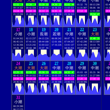
大潮
大潮
中潮
中潮
中潮
中潮
小潮
02:55
6
03:28
4
03:59
10
04:30
23
05:01
44
05:32
70
00:15
290
05:
09:14
327
09:42
334
10:09
335
10:36
331
11:03
321
11:31
307
06:06
99
11:
15:14
50
15:44
32
16:14
21
16:45
16
17:18
19
17:54
30
12:01
289
18:
21:13
330
21:48
339
22:22
339
22:58
330
23:34
313
.
.
18:34
47
.
17
18
19
20
21
22
23
小潮
小潮
長潮
若潮
中潮
中潮
大潮
01:04
262
02:15
237
04:15
226
06:08
242
00:07
75
01:04
54
01:48
35
01:
06:45
131
07:41
161
09:44
180
12:01
166
07:04
267
07:42
290
08:13
309
07:
12:36
266
13:25
242
15:03
222
17:16
226
13:01
137
13:41
106
14:14
76
13:
19:26
68
20:44
88
22:37
91
.
.
18:35
251
19:27
281
20:09
307
19:
24
25
26
27
28
29
30
大潮
大潮
大潮
中潮
中潮
中潮
中潮
02:25
22
02:59
17
03:30
19
04:01
29
04:32
47
05:03
69
05:35
96
05:
08:42
323
09:10
332
09:37
336
10:03
335
10:30
328
10:58
317
11:27
300
11:
14:44
50
15:14
29
15:44
14
16:15
7
16:47
7
17:20
16
17:58
33
17:
20:46
328
21:21
341
21:56
345
22:30
340
23:06
326
23:44
306
.
.
.
31
小潮
00:29
280
06:12
125