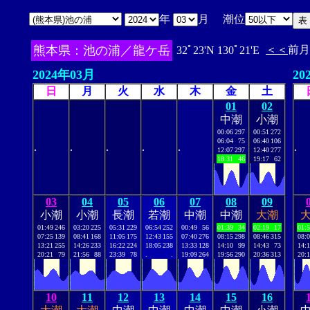
年
月 潮位
熊本県：池の浦／龍ケ岳
＜＜
前月
32ﾟ23'N 130ﾟ21'E
2024年03月
20
日
月
火
水
木
金
土
01
02
中潮
小潮
00:06
297
00:51
272
06:04
75
06:40
106
.
.
.
.
.
.
12:07
297
12:40
277
18:31
46
19:17
62
03
04
05
06
07
08
09
小潮
小潮
長潮
若潮
中潮
中潮
大潮
01:49
246
03:20
225
05:31
229
06:54
252
00:49
56
01:39
34
02:19
17
01:
07:25
139
08:41
168
11:05
175
12:43
155
07:40
276
08:15
298
08:46
315
08:
13:21
255
14:26
233
16:22
224
18:05
238
13:33
128
14:10
99
14:43
73
14:
20:21
79
21:56
88
23:39
78
.
.
19:09
264
19:56
290
20:36
313
20:
10
11
12
13
14
15
16