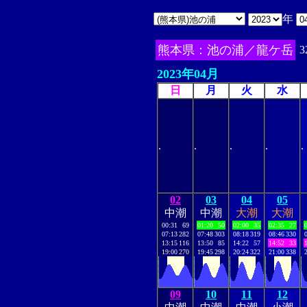
年
熊本県：池の浦／龍ケ岳
3
2023年04月
日
月
火
水
.
.
.
.
.
02
03
04
05
中潮
中潮
大潮
大潮
00:31
69
01:20
50
02:00
35
02:35
27
07:13
282
07:48
303
08:18
319
08:46
330
13:15
116
13:50
85
14:22
57
14:52
33
19:00
270
19:45
298
20:24
322
21:00
338
09
10
11
12