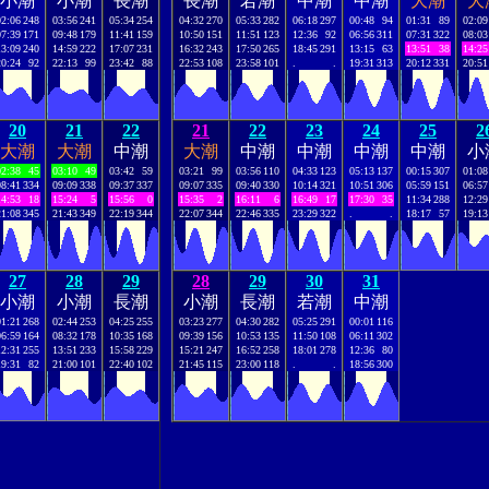
小潮
小潮
長潮
長潮
若潮
中潮
中潮
大潮
大
02:06
248
03:56
241
05:34
254
04:32
270
05:33
282
06:18
297
00:48
94
01:31
89
02:09
07:39
171
09:48
179
11:41
159
10:50
151
11:51
123
12:36
92
06:56
311
07:31
322
08:03
13:09
240
14:59
222
17:07
231
16:32
243
17:50
265
18:45
291
13:15
63
13:51
38
14:25
20:24
92
22:13
99
23:42
88
22:53
108
23:58
101
.
.
19:31
313
20:12
331
20:51
20
21
22
21
22
23
24
25
2
大潮
大潮
中潮
大潮
中潮
中潮
中潮
中潮
小
02:38
45
03:10
49
03:42
59
03:21
99
03:56
110
04:33
123
05:13
137
00:15
307
01:08
08:41
334
09:09
338
09:37
337
09:07
335
09:40
330
10:14
321
10:51
306
05:59
151
06:57
14:53
18
15:24
5
15:56
0
15:35
2
16:11
6
16:49
17
17:30
35
11:34
288
12:29
21:08
345
21:43
349
22:19
344
22:07
344
22:46
335
23:29
322
.
.
18:17
57
19:13
27
28
29
28
29
30
31
小潮
小潮
長潮
小潮
長潮
若潮
中潮
01:21
268
02:44
253
04:25
255
03:23
277
04:30
282
05:25
291
00:01
116
06:59
164
08:32
178
10:35
168
09:39
156
10:53
135
11:50
108
06:11
302
12:31
255
13:51
233
15:58
229
15:21
247
16:52
258
18:01
278
12:36
80
19:31
82
21:00
101
22:40
102
21:45
115
23:00
118
.
.
18:56
300