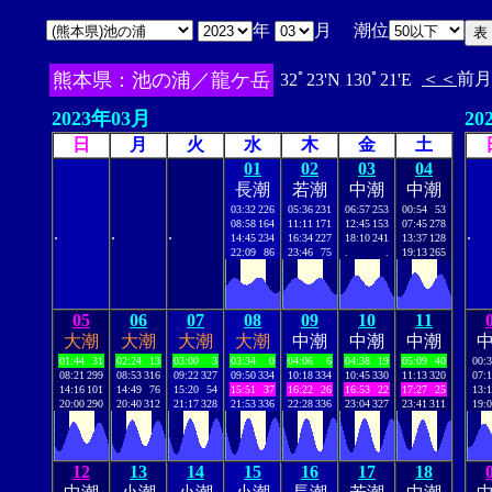
年
月 潮位
熊本県：池の浦／龍ケ岳
＜＜
前月
32ﾟ23'N 130ﾟ21'E
2023年03月
20
日
月
火
水
木
金
土
01
02
03
04
長潮
若潮
中潮
中潮
03:32
226
05:36
231
06:57
253
00:54
53
08:58
164
11:11
171
12:45
153
07:45
278
.
.
.
.
14:45
234
16:34
227
18:10
241
13:37
128
22:09
86
23:46
75
.
.
19:13
265
05
06
07
08
09
10
11
大潮
大潮
大潮
大潮
中潮
中潮
中潮
01:44
31
02:24
13
03:00
3
03:34
0
04:06
6
04:38
19
05:09
40
00:
08:21
299
08:53
316
09:22
327
09:50
334
10:18
334
10:45
330
11:13
320
07:
14:16
101
14:49
76
15:20
54
15:51
37
16:22
26
16:53
22
17:27
25
13:
20:00
290
20:40
312
21:17
328
21:53
336
22:28
336
23:04
327
23:41
311
19:
12
13
14
15
16
17
18