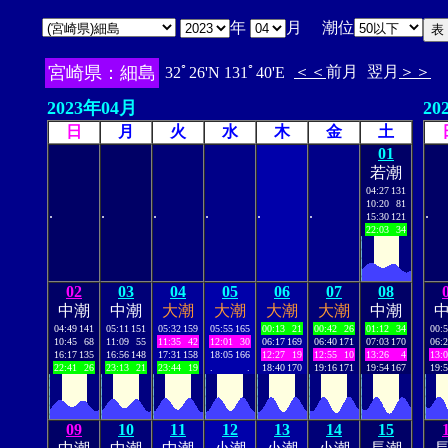
年
月 潮位
宮崎県：細島
＜＜
前月
翌月
＞＞
32ﾟ26'N 131ﾟ40'E
2023年04月
20
日
月
火
水
木
金
土
01
若潮
04:27
131
10:20
81
.
.
.
.
.
.
.
15:30
121
22:03
34
02
03
04
05
06
07
08
中潮
中潮
大潮
大潮
大潮
大潮
中潮
04:49
141
05:11
151
05:32
159
05:55
165
00:13
21
00:42
26
01:12
34
00:
10:45
68
11:09
55
11:35
42
12:01
30
06:17
169
06:40
171
07:03
170
06:
16:17
135
16:56
148
17:31
158
18:05
166
12:27
19
12:55
10
13:26
4
13:
22:41
26
23:13
21
23:44
19
.
.
18:40
170
19:16
171
19:54
167
19:
09
10
11
12
13
14
15