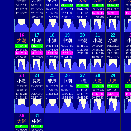
長潮
若潮
中潮
中潮
大潮
大潮
大潮
06:12
251
00:03
81
01:01
56
01:44
35
02:23
21
02:58
15
03:30
17
03:
12:02
176
07:05
275
07:43
295
08:16
311
08:47
324
09:15
333
09:41
337
08:
17:17
229
12:57
146
13:35
116
14:11
89
14:45
64
15:18
45
15:49
31
15:
.
.
18:33
260
19:22
290
20:04
313
20:43
329
21:20
338
21:54
340
21:
16
17
18
19
20
21
22
大潮
中潮
中潮
中潮
中潮
小潮
小潮
04:00
26
04:28
43
04:54
64
05:18
88
05:41
115
00:10
284
00:52
262
00:
10:04
337
10:25
333
10:44
326
11:01
317
11:20
305
06:06
142
06:44
170
06:
16:17
24
16:42
24
17:05
30
17:27
42
17:52
58
11:44
289
12:21
268
12:
22:24
337
22:52
329
23:17
318
23:41
303
.
.
18:26
81
19:21
105
19:
23
24
25
26
27
28
29
小潮
長潮
若潮
中潮
中潮
大潮
大潮
02:09
239
05:29
247
06:27
279
00:25
67
01:15
34
01:59
10
02:41
-1
02:
08:00
195
11:07
192
12:20
156
07:07
310
07:44
336
08:19
356
08:54
367
08:
13:35
246
16:06
243
17:53
273
13:06
116
13:47
74
14:27
36
15:06
3
14:
21:01
121
23:17
103
.
.
18:51
309
19:41
340
20:27
363
21:12
377
20:
30
31
大潮
中潮
03:22
-1
04:01
11
09:28
370
10:00
363