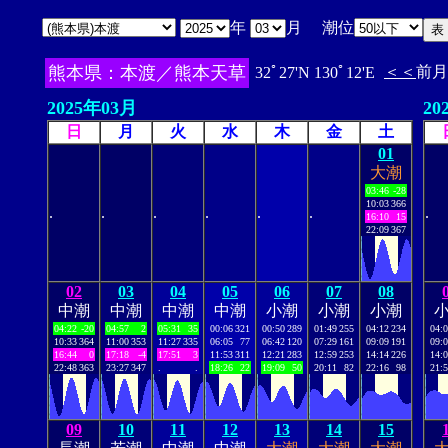
年
月 潮位
熊本県：本渡／熊本天草
＜＜
前月
32ﾟ27'N 130ﾟ12'E
2025年03月
20
日
月
火
水
木
金
土
01
大潮
03:46
-28
10:03
366
.
.
.
.
.
.
.
16:10
15
22:09
367
02
03
04
05
06
07
08
中潮
中潮
中潮
中潮
小潮
小潮
小潮
04:22
-20
04:57
2
05:31
35
00:06
321
00:50
289
01:49
255
04:12
234
04:
10:33
364
11:00
353
11:27
335
06:05
77
06:42
120
07:29
161
09:09
191
09:
16:44
0
17:18
-4
17:51
3
11:53
311
12:21
283
12:59
253
14:14
226
14:
22:48
363
23:27
347
.
.
18:26
22
19:09
50
20:11
82
22:16
98
21:
09
10
11
12
13
14
15