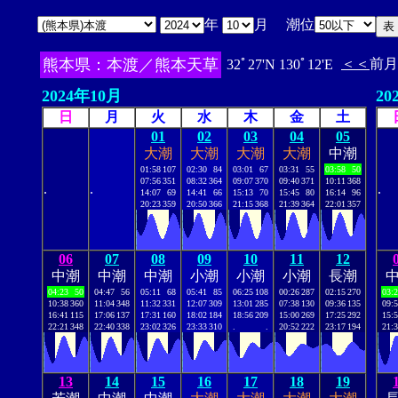
年
月 潮位
熊本県：本渡／熊本天草
＜＜
前月
32ﾟ27'N 130ﾟ12'E
2024年10月
20
日
月
火
水
木
金
土
01
02
03
04
05
大潮
大潮
大潮
大潮
中潮
01:58
107
02:30
84
03:01
67
03:31
55
03:58
50
07:56
351
08:32
364
09:07
370
09:40
371
10:11
368
.
.
.
14:07
69
14:41
66
15:13
70
15:45
80
16:14
96
20:23
359
20:50
366
21:15
368
21:39
364
22:01
357
06
07
08
09
10
11
12
中潮
中潮
中潮
小潮
小潮
小潮
長潮
04:23
50
04:47
56
05:11
68
05:41
85
06:25
108
00:26
287
02:15
270
03:
10:38
360
11:04
348
11:32
331
12:07
309
13:01
285
07:38
130
09:36
135
09:
16:41
115
17:06
137
17:31
160
18:02
184
18:56
209
15:00
269
17:25
292
15:
22:21
348
22:40
338
23:02
326
23:33
310
.
.
20:52
222
23:17
194
21:
13
14
15
16
17
18
19