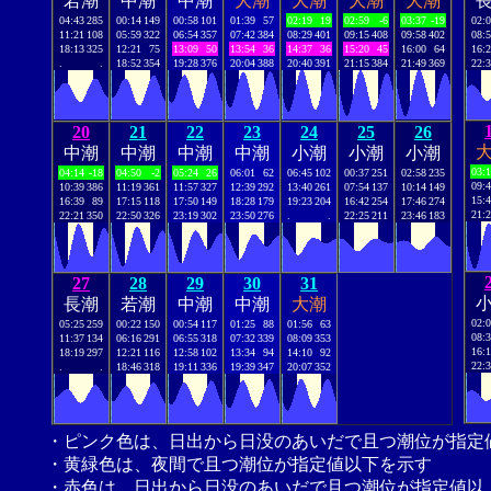
若潮
中潮
中潮
大潮
大潮
大潮
大潮
04:43
285
00:14
149
00:58
101
01:39
57
02:19
19
02:59
-6
03:37
-19
02:
11:21
108
05:59
322
06:54
357
07:42
384
08:29
401
09:15
408
09:58
402
08:
18:13
325
12:21
75
13:09
50
13:54
36
14:37
36
15:20
45
16:00
64
16:
.
.
18:52
354
19:28
376
20:04
388
20:40
391
21:15
384
21:49
369
22:
20
21
22
23
24
25
26
中潮
中潮
中潮
中潮
小潮
小潮
小潮
03:
04:14
-18
04:50
-2
05:24
26
06:01
62
06:45
102
00:37
251
02:58
235
09:
10:39
386
11:19
361
11:57
327
12:39
292
13:40
261
07:54
137
10:14
149
15:
16:39
89
17:15
118
17:50
149
18:28
179
19:23
204
16:42
254
17:46
274
21:
22:21
350
22:50
326
23:19
302
23:50
276
.
.
22:25
211
23:46
183
27
28
29
30
31
長潮
若潮
中潮
中潮
大潮
02:
05:25
259
00:22
150
00:54
117
01:25
88
01:56
63
08:
11:37
134
06:16
291
06:55
318
07:32
339
08:09
353
16:
18:19
297
12:21
116
12:58
102
13:34
94
14:10
92
22:
.
.
18:46
318
19:11
336
19:39
347
20:07
352
・ピンク色は、日出から日没のあいだで且つ潮位が指定
・黄緑色は、夜間で且つ潮位が指定値以下を示す
・赤色は、日出から日没のあいだで且つ潮位が指定値以