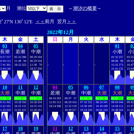
月 潮位
～
潮汐の概要
～
＜＜
前月
翌月
＞＞
2ﾟ27'N 130ﾟ12'E
2022年12月
木
金
土
日
月
火
水
木
03
04
05
01
0
長潮
若潮
中潮
小潮
小
03:57
257
05:32
286
00:29
104
01:32
257
03:25
10:34
112
11:48
94
06:29
318
08:08
98
09:42
.
.
.
.
17:41
301
18:22
322
12:38
79
15:31
273
16:47
23:44
145
.
.
18:57
339
21:41
155
23:04
10
11
12
04
05
06
07
08
0
大潮
中潮
中潮
若潮
中潮
中潮
大潮
大潮
大
03:29
3
04:01
11
04:31
27
06:10
293
00:37
57
01:16
31
01:54
15
02:31
7
03:08
09:55
362
10:28
350
10:58
334
12:05
113
06:59
316
07:42
332
08:24
341
09:04
344
09:42
15:52
101
16:25
115
16:55
132
18:14
308
12:52
110
13:36
109
14:18
109
14:58
111
15:37
21:33
333
22:01
322
22:26
311
.
.
18:49
317
19:24
320
20:01
319
20:38
316
21:14
17
18
19
11
12
13
14
15
1