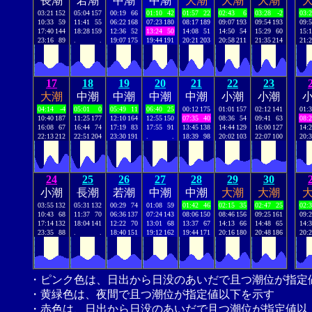
長潮
若潮
中潮
中潮
大潮
大潮
大潮
03:21
152
05:04
157
00:19
66
01:10
42
01:57
22
02:43
6
03:28
-2
03:
10:33
59
11:41
55
06:22
168
07:23
180
08:17
189
09:07
193
09:54
193
09:
17:40
144
18:28
159
12:36
52
13:24
50
14:08
51
14:50
54
15:29
60
15:
23:16
89
.
.
19:07
175
19:44
191
20:21
203
20:58
211
21:35
214
21:
17
18
19
20
21
22
23
大潮
中潮
中潮
中潮
中潮
小潮
小潮
04:14
-4
05:01
0
05:49
11
06:40
25
00:12
175
01:01
157
02:12
141
01:
10:40
187
11:25
177
12:10
164
12:55
150
07:35
40
08:36
54
09:41
63
08:
16:08
67
16:44
74
17:19
83
17:55
91
13:45
138
14:44
129
16:00
127
14:
22:13
212
22:51
204
23:30
191
.
.
18:39
98
20:02
103
22:07
100
20:
24
25
26
27
28
29
30
小潮
長潮
若潮
中潮
中潮
大潮
大潮
03:55
132
05:31
132
00:29
74
01:08
59
01:42
46
02:15
35
02:47
25
02:
10:43
68
11:37
70
06:36
137
07:24
143
08:06
150
08:46
156
09:25
161
09:
17:14
132
18:04
141
12:22
70
13:01
68
13:37
67
14:13
66
14:48
65
14:
23:35
88
.
.
18:40
151
19:12
162
19:44
171
20:16
180
20:48
186
20:
・ピンク色は、日出から日没のあいだで且つ潮位が指定
・黄緑色は、夜間で且つ潮位が指定値以下を示す
・赤色は、日出から日没のあいだで且つ潮位が指定値以