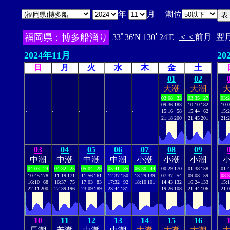
年
月 潮位
福岡県：博多船溜り
＜＜
前月
翌
33ﾟ36'N 130ﾟ24'E
2024年11月
20
日
月
火
水
木
金
土
01
02
大潮
大潮
03:08
33
03:35
27
03:
09:36
183
10:10
182
10:
.
.
.
.
.
15:16
58
15:44
62
15:
21:18
200
21:45
201
21:
03
04
05
06
07
08
09
中潮
中潮
中潮
中潮
小潮
小潮
小潮
04:03
24
04:32
25
05:04
29
05:41
35
06:30
44
00:29
170
01:38
158
01:
10:45
178
11:19
171
11:56
161
12:37
150
13:29
139
07:37
54
09:08
59
08:
16:10
68
16:37
75
17:03
83
17:32
92
18:10
101
14:43
132
16:24
133
15:
22:11
200
22:39
196
23:09
189
23:44
181
.
.
19:26
108
21:44
106
21:
10
11
12
13
14
15
16