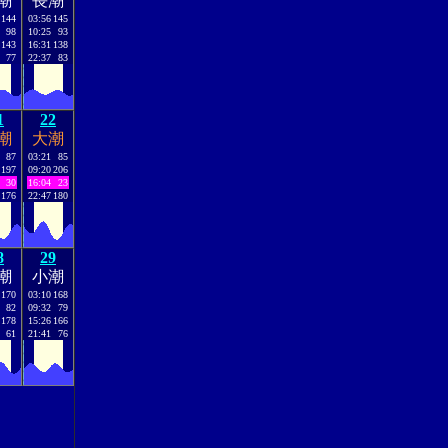
潮
長潮
144
03:56
145
98
10:25
93
143
16:31
138
77
22:37
83
1
22
潮
大潮
87
03:21
85
197
09:20
206
30
16:04
23
176
22:47
180
8
29
潮
小潮
170
03:10
168
82
09:32
79
178
15:26
166
61
21:41
76