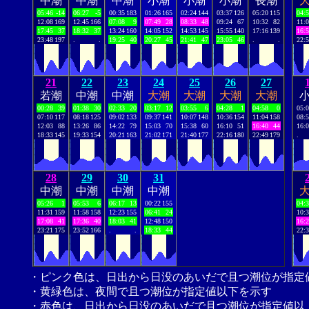
中潮
中潮
中潮
小潮
小潮
小潮
長潮
05:46
-14
06:27
-5
00:35
183
01:26
165
02:24
144
03:37
126
05:20
115
04:
12:08
169
12:45
166
07:08
9
07:49
28
08:33
48
09:24
67
10:32
82
11:
17:45
37
18:32
37
13:24
160
14:05
152
14:53
145
15:55
140
17:16
139
16:
23:48
197
.
.
19:25
40
20:27
45
21:41
47
23:05
46
.
.
22:
21
22
23
24
25
26
27
若潮
中潮
中潮
大潮
大潮
大潮
大潮
00:28
39
01:38
30
02:33
20
03:17
12
03:55
6
04:28
1
04:58
0
05:
07:10
117
08:18
125
09:02
133
09:37
141
10:07
148
10:36
154
11:04
158
08:
12:03
88
13:26
86
14:22
79
15:03
70
15:38
60
16:10
51
16:40
44
16:
18:33
145
19:33
154
20:21
163
21:02
171
21:40
177
22:16
180
22:49
179
.
28
29
30
31
中潮
中潮
中潮
中潮
05:26
1
05:53
6
06:17
13
00:22
155
04:
11:31
159
11:58
158
12:23
155
06:41
24
10:
17:08
41
17:36
40
18:03
41
12:48
150
16:
23:21
175
23:52
166
.
.
18:33
44
22:
・ピンク色は、日出から日没のあいだで且つ潮位が指定
・黄緑色は、夜間で且つ潮位が指定値以下を示す
・赤色は、日出から日没のあいだで且つ潮位が指定値以