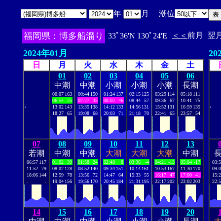
年
月 潮位
福岡県：博多船溜り
＜＜
前月
翌
33ﾟ36'N 130ﾟ24'E
2024年01月
20
日
月
火
水
木
金
土
01
02
03
04
05
06
中潮
中潮
小潮
小潮
小潮
長潮
00:07
163
00:44
150
01:24
137
02:15
125
03:29
114
05:18
111
06:54
25
07:27
35
08:02
46
08:44
57
09:36
67
10:41
75
.
.
13:02
143
13:35
138
14:12
133
14:56
131
15:52
131
16:59
135
18:27
65
19:08
68
20:03
71
21:18
70
22:41
65
23:57
54
07
08
09
10
11
12
13
若潮
中潮
中潮
大潮
大潮
大潮
中潮
06:57
117
01:02
39
01:58
24
02:48
8
03:36
-4
04:21
-13
05:04
-17
03:
11:52
79
08:02
128
08:52
140
09:34
151
10:14
161
10:53
167
11:30
170
09:
18:06
144
12:59
78
13:56
72
14:47
64
15:33
55
16:17
47
17:00
41
15:
.
.
19:04
156
19:56
170
20:45
184
21:31
195
22:17
202
23:02
203
22:
14
15
16
17
18
19
20