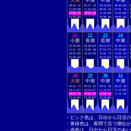
大潮
中潮
中潮
中潮
04:56
61
05:37
59
00:16
204
00:46
196
11:00
238
11:42
226
06:18
63
07:01
70
17:36
32
18:10
46
12:24
209
13:05
189
23:45
210
.
.
18:39
64
19:05
82
21
22
23
24
小潮
長潮
若潮
中潮
03:43
161
05:49
163
00:52
127
01:48
115
11:51
92
13:06
84
07:02
173
07:50
185
18:55
140
19:53
150
13:56
74
14:35
63
22:49
132
.
.
20:25
162
20:53
173
28
29
30
31
大潮
中潮
中潮
中潮
03:55
72
04:23
65
04:52
60
05:23
58
10:11
217
10:43
217
11:16
213
11:51
204
16:35
38
17:01
41
17:28
49
17:54
60
22:43
205
23:09
207
23:34
206
.
.
・ピンク色は、日出から日没の
・黄緑色は、夜間で且つ潮位が
・赤色は、日出から日没のあい