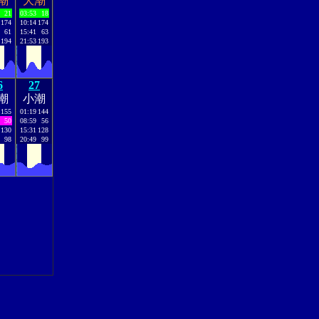
潮
大潮
21
03:53
18
174
10:14
174
61
15:41
63
194
21:53
193
6
27
潮
小潮
155
01:19
144
50
08:59
56
130
15:31
128
98
20:49
99