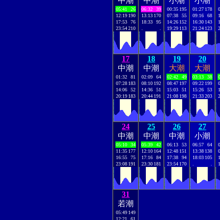
中潮
中潮
小潮
小潮
05:41
26
06:32
39
00:35
195
01:27
178
12:19
190
13:13
170
07:38
55
09:16
68
17:53
76
18:33
95
14:26
152
16:30
143
23:54
210
.
.
19:29
113
21:24
123
17
18
19
20
中潮
中潮
大潮
大潮
01:32
81
02:09
64
02:42
49
03:13
38
07:28
183
08:10
192
08:47
197
09:22
199
14:06
52
14:36
51
15:03
51
15:26
53
20:19
183
20:44
191
21:08
198
21:33
203
24
25
26
27
中潮
中潮
中潮
小潮
05:10
34
05:39
42
06:13
53
06:57
64
11:35
177
12:10
164
12:48
151
13:38
138
16:55
75
17:16
84
17:38
94
18:03
105
23:08
191
23:30
181
23:54
170
.
.
31
若潮
05:49
149
12:21
61