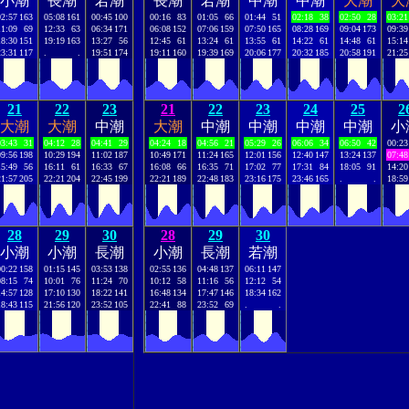
小潮
長潮
若潮
長潮
若潮
中潮
中潮
大潮
大
02:57
163
05:08
161
00:45
100
00:16
83
01:05
66
01:44
51
02:18
38
02:50
28
03:21
11:09
69
12:33
63
06:34
171
06:08
152
07:06
159
07:50
165
08:28
169
09:04
173
09:39
18:30
151
19:19
163
13:27
56
12:45
61
13:24
61
13:55
61
14:22
61
14:48
61
15:14
23:31
117
.
.
19:51
174
19:11
160
19:39
169
20:06
177
20:32
185
20:58
191
21:25
21
22
23
21
22
23
24
25
2
大潮
大潮
中潮
大潮
中潮
中潮
中潮
中潮
小
03:43
31
04:12
28
04:41
29
04:24
18
04:56
21
05:29
26
06:06
34
06:50
42
00:23
09:56
198
10:29
194
11:02
187
10:49
171
11:24
165
12:01
156
12:40
147
13:24
137
07:48
15:49
56
16:11
61
16:33
67
16:08
66
16:35
71
17:02
77
17:31
84
18:05
91
14:20
21:57
205
22:21
204
22:45
199
22:21
189
22:48
183
23:16
175
23:46
165
.
.
18:59
28
29
30
28
29
30
小潮
小潮
長潮
小潮
長潮
若潮
00:22
158
01:15
145
03:53
138
02:55
136
04:48
137
06:11
147
08:15
74
10:01
76
11:24
70
10:12
58
11:16
56
12:12
54
14:57
128
17:10
130
18:22
141
16:48
134
17:47
146
18:34
162
18:43
115
21:56
120
23:52
105
22:41
88
23:52
69
.
.