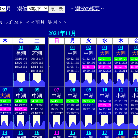
月 潮位
～
潮汐の概要
～
＜＜
前月
翌月
＞＞
N 130ﾟ24'E
2021年11月
木
金
土
日
月
火
水
木
01
02
01
02
03
04
0
長潮
若潮
中潮
中潮
大潮
大潮
大
05:10
148
00:43
117
00:42
85
01:22
62
02:01
41
02:40
21
03:22
12:26
79
06:36
162
06:51
165
07:40
180
08:26
193
09:11
202
09:56
.
19:23
151
13:14
66
13:05
51
13:45
44
14:24
40
15:02
40
15:40
.
.
19:48
164
19:28
171
19:59
188
20:32
203
21:06
214
21:42
07
08
09
07
08
09
10
11
1
大潮
中潮
中潮
中潮
中潮
中潮
中潮
小潮
小
03:40
29
04:18
21
04:58
20
04:49
1
05:38
9
06:33
23
00:24
188
01:21
169
02:46
10:07
221
10:49
217
11:33
206
11:28
192
12:18
178
13:13
161
07:39
39
09:03
53
10:32
16:08
37
16:42
46
17:17
59
16:59
63
17:40
76
18:27
90
14:21
146
15:56
138
17:38
22:12
223
22:44
225
23:18
221
22:57
217
23:38
205
.
.
19:33
103
21:19
108
23:04
14
15
16
14
15
16
17
18
1