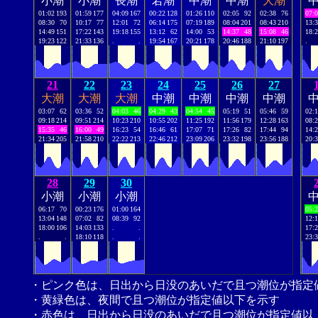
小潮
小潮
長潮
若潮
中潮
中潮
大潮
01:02
193
01:59
177
04:09
167
00:22
128
01:26
110
02:05
92
02:38
76
07:
08:30
70
10:17
77
12:01
72
06:14
175
07:19
189
08:04
201
08:43
210
13:
14:49
151
17:22
143
19:18
155
13:12
62
14:00
53
14:37
48
15:08
46
18:
19:23
122
21:33
136
.
.
19:54
167
20:21
178
20:46
188
21:10
197
.
21
22
23
24
25
26
27
大潮
大潮
大潮
中潮
中潮
中潮
中潮
03:07
62
03:36
52
04:03
46
04:29
43
04:54
45
05:19
51
05:46
59
02:
09:18
214
09:51
214
10:23
210
10:55
202
11:25
192
11:56
179
12:28
163
08:
15:35
46
16:00
49
16:23
54
16:46
61
17:07
71
17:26
82
17:44
94
14:
21:34
205
21:58
210
22:22
213
22:46
212
23:09
206
23:32
198
23:56
188
20:
28
29
30
小潮
小潮
小潮
06:17
70
00:23
176
01:00
164
05:
13:04
148
07:02
82
08:39
92
12:
18:00
106
14:03
133
.
.
17:
.
.
18:10
118
.
.
23:
・ピンク色は、日出から日没のあいだで且つ潮位が指定
・黄緑色は、夜間で且つ潮位が指定値以下を示す
・赤色は、日出から日没のあいだで且つ潮位が指定値以