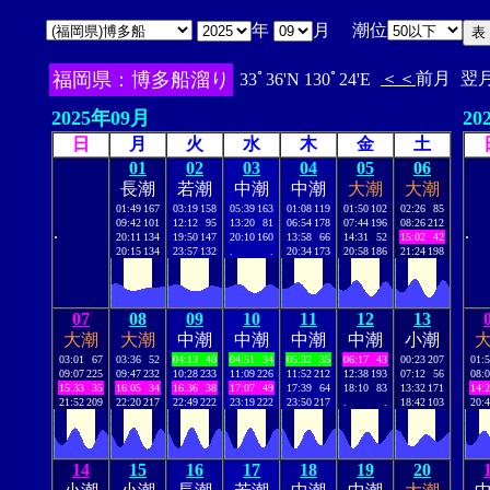
年
月 潮位
福岡県：博多船溜り
＜＜
前月
翌
33ﾟ36'N 130ﾟ24'E
2025年09月
20
日
月
火
水
木
金
土
01
02
03
04
05
06
長潮
若潮
中潮
中潮
大潮
大潮
01:49
167
03:19
158
05:39
163
01:08
119
01:50
102
02:26
85
09:42
101
12:12
95
13:20
81
06:54
178
07:44
196
08:26
212
.
.
20:11
134
19:50
147
20:10
160
13:58
66
14:31
52
15:02
42
20:15
134
23:57
132
.
.
20:34
173
20:58
186
21:24
198
07
08
09
10
11
12
13
大潮
大潮
中潮
中潮
中潮
中潮
小潮
03:01
67
03:36
52
04:13
40
04:51
34
05:32
35
06:17
43
00:23
207
01:
09:07
225
09:47
232
10:28
233
11:09
226
11:52
212
12:38
193
07:12
56
08:
15:33
35
16:05
34
16:36
38
17:07
49
17:39
64
18:10
83
13:32
171
14:
21:52
209
22:20
217
22:49
222
23:19
222
23:50
217
.
.
18:42
103
20:
14
15
16
17
18
19
20