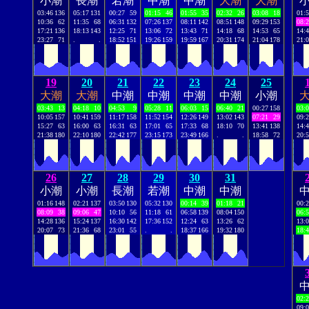
小潮
長潮
若潮
中潮
中潮
大潮
大潮
03:46
136
05:17
131
00:27
59
01:15
46
01:55
35
02:32
26
03:08
18
01:
10:36
62
11:35
68
06:31
132
07:26
137
08:11
142
08:51
148
09:29
153
08:
17:21
136
18:13
143
12:25
71
13:06
72
13:43
71
14:18
68
14:53
65
14:
23:27
71
.
.
18:52
151
19:26
159
19:59
167
20:31
174
21:04
178
21:
19
20
21
22
23
24
25
大潮
大潮
中潮
中潮
中潮
中潮
小潮
03:43
13
04:18
10
04:53
9
05:28
11
06:03
15
06:40
21
00:27
158
03:
10:05
157
10:41
159
11:17
158
11:52
154
12:26
149
13:02
143
07:21
29
09:
15:27
63
16:00
63
16:31
63
17:01
65
17:33
68
18:10
70
13:41
138
14:
21:38
180
22:10
180
22:42
177
23:15
173
23:49
166
.
.
18:58
72
20:
26
27
28
29
30
31
小潮
小潮
長潮
若潮
中潮
中潮
01:16
148
02:21
137
03:50
130
05:32
130
00:14
39
01:18
21
00:
08:09
38
09:06
47
10:10
56
11:18
61
06:58
139
08:04
150
06:
14:28
136
15:24
137
16:30
142
17:36
152
12:24
63
13:26
62
13:
20:07
73
21:36
68
23:01
55
.
.
18:37
166
19:32
180
18:
02:
09: