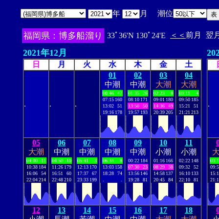
年
月 潮位
福岡県：博多船溜り
＜＜
前月
翌
33ﾟ36'N 130ﾟ24'E
2021年12月
20
日
月
火
水
木
金
土
01
02
03
04
中潮
中潮
大潮
大潮
00:46
47
01:35
26
02:23
8
03:11
-4
07:15
160
08:10
171
09:01
180
09:50
185
.
.
.
.
13:02
51
13:50
50
14:36
49
15:21
51
19:16
178
19:57
193
20:39
205
21:21
213
05
06
07
08
09
10
11
大潮
中潮
中潮
中潮
中潮
小潮
小潮
04:00
-11
04:50
-10
05:41
-3
06:34
8
00:22
184
01:16
166
02:22
148
03:
10:38
184
11:26
179
12:13
170
13:03
158
07:30
23
08:29
38
09:32
52
09:
16:06
54
16:51
60
17:37
67
18:28
74
13:56
146
14:58
137
16:10
133
15:
22:04
214
22:48
210
23:33
199
.
.
19:28
81
20:45
84
22:10
81
21:
12
13
14
15
16
17
18