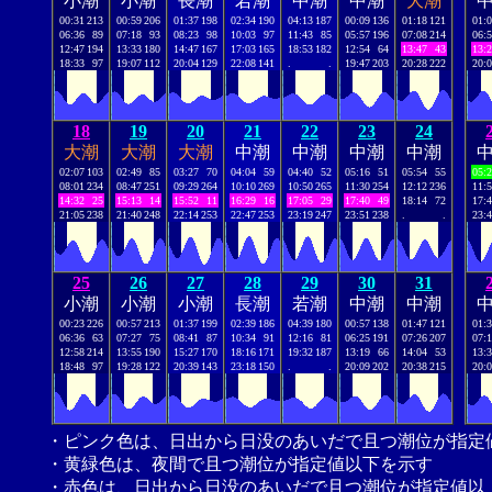
小潮
小潮
長潮
若潮
中潮
中潮
大潮
00:31
213
00:59
206
01:37
198
02:34
190
04:13
187
00:09
136
01:18
121
01:
06:36
89
07:18
93
08:23
98
10:03
97
11:43
85
05:57
196
07:08
214
06:
12:47
194
13:33
180
14:47
167
17:03
165
18:53
182
12:54
64
13:47
43
13:
18:33
97
19:07
112
20:04
129
22:08
141
.
.
19:47
203
20:28
222
20:
18
19
20
21
22
23
24
大潮
大潮
大潮
中潮
中潮
中潮
中潮
02:07
103
02:49
85
03:27
70
04:04
59
04:40
52
05:16
51
05:54
55
05:
08:01
234
08:47
251
09:29
264
10:10
269
10:50
265
11:30
254
12:12
236
11:
14:32
25
15:13
14
15:52
11
16:29
16
17:05
29
17:40
49
18:14
72
17:
21:05
238
21:40
248
22:14
253
22:47
253
23:19
247
23:51
238
.
.
23:
25
26
27
28
29
30
31
小潮
小潮
小潮
長潮
若潮
中潮
中潮
00:23
226
00:57
213
01:37
199
02:39
186
04:39
180
00:57
138
01:47
121
01:
06:36
63
07:27
75
08:41
87
10:34
91
12:16
81
06:25
191
07:26
207
07:
12:58
214
13:55
190
15:27
170
18:16
171
19:32
187
13:19
66
14:04
53
13:
18:48
97
19:28
122
20:39
143
23:18
150
.
.
20:09
202
20:38
215
20:
・ピンク色は、日出から日没のあいだで且つ潮位が指定
・黄緑色は、夜間で且つ潮位が指定値以下を示す
・赤色は、日出から日没のあいだで且つ潮位が指定値以