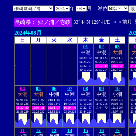
年
月 潮位
長崎県： 郷ノ浦／壱岐
＜＜
前月
33ﾟ44'N 129ﾟ41'E
2024年08月
20
日
月
火
水
木
金
土
01
02
03
中潮
中潮
大潮
00:39
132
01:41
123
02:28
112
02:
06:25
201
07:26
214
08:16
226
08:
.
.
.
.
13:22
57
14:12
43
14:55
34
14:
20:11
202
20:52
214
21:27
224
21:
04
05
06
07
08
09
10
大潮
大潮
中潮
中潮
中潮
中潮
小潮
03:08
101
03:42
92
04:14
86
04:43
83
05:09
82
05:36
83
00:07
218
05:
08:58
236
09:36
240
10:11
240
10:43
236
11:13
228
11:42
218
06:03
86
11:
15:32
30
16:04
31
16:34
37
16:59
46
17:22
57
17:44
70
12:12
207
17:
21:59
229
22:28
232
22:55
231
23:20
228
23:44
223
.
.
18:07
83
23:
11
12
13
14
15
16
17