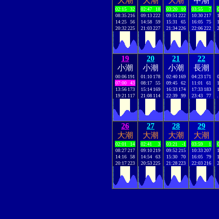
大潮
大潮
大潮
中潮
02:15
32
02:47
18
03:20
10
03:55
7
08:35
216
09:13
222
09:51
222
10:30
217
14:25
56
14:58
59
15:31
65
16:05
75
20:32
225
21:03
227
21:34
226
22:06
222
19
20
21
22
小潮
小潮
小潮
長潮
00:06
191
01:10
178
02:40
169
04:23
171
07:00
43
08:17
55
09:45
62
11:01
61
13:56
173
15:14
169
16:33
174
17:33
183
19:21
117
21:08
114
22:39
99
23:43
77
.
26
27
28
29
大潮
大潮
大潮
大潮
02:01
14
02:41
3
03:21
-1
03:59
1
08:27
217
09:10
219
09:52
215
10:33
207
14:16
58
14:54
63
15:30
70
16:05
79
20:17
223
20:53
225
21:28
223
22:03
216