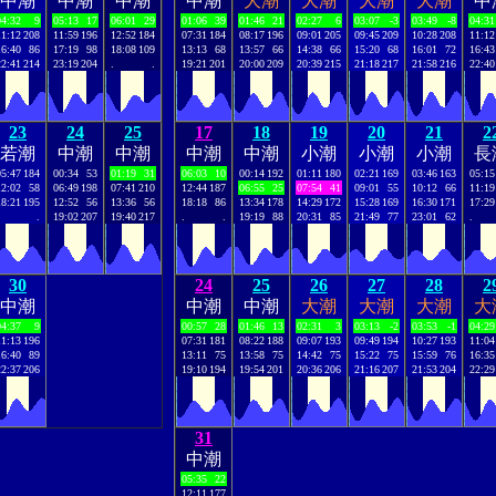
中潮
中潮
中潮
中潮
大潮
大潮
大潮
大潮
中
04:32
9
05:13
17
06:01
29
01:06
39
01:46
21
02:27
6
03:07
-3
03:49
-8
04:31
11:12
208
11:59
196
12:52
184
07:31
184
08:17
196
09:01
205
09:45
209
10:28
208
11:12
16:40
86
17:19
98
18:08
109
13:13
68
13:57
66
14:38
66
15:20
68
16:01
72
16:43
22:41
214
23:19
204
.
.
19:21
201
20:00
209
20:39
215
21:18
217
21:58
216
22:40
23
24
25
17
18
19
20
21
2
若潮
中潮
中潮
中潮
中潮
小潮
小潮
小潮
長
05:47
184
00:34
53
01:19
31
06:03
10
00:14
192
01:11
180
02:21
169
03:46
163
05:15
12:02
58
06:49
198
07:41
210
12:44
187
06:55
25
07:54
41
09:01
55
10:12
66
11:19
18:21
195
12:52
56
13:36
56
18:18
86
13:34
178
14:29
172
15:28
169
16:30
171
17:29
.
19:02
207
19:40
217
.
.
19:19
88
20:31
85
21:49
77
23:01
62
.
30
24
25
26
27
28
2
中潮
中潮
中潮
大潮
大潮
大潮
大
04:37
9
00:57
28
01:46
13
02:31
3
03:13
-2
03:53
-1
04:29
11:13
196
07:31
181
08:22
188
09:07
193
09:49
194
10:27
193
11:04
16:40
89
13:11
75
13:58
75
14:42
75
15:22
75
15:59
76
16:35
22:37
206
19:10
194
19:54
201
20:36
206
21:16
207
21:53
204
22:29
31
中潮
05:35
22
12:11
177