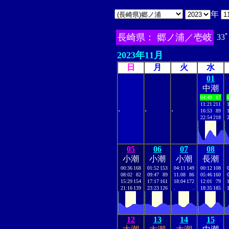
年
長崎県： 郷ノ浦／壱岐
33ﾟ
2023年11月
日
月
火
水
01
中潮
04:49
17
11:21
211
.
.
.
16:53
89
22:54
218
05
06
07
08
小潮
小潮
小潮
長潮
00:36
168
01:52
153
04:11
149
00:12
108
08:02
82
09:47
89
11:08
86
05:46
160
15:29
154
17:17
161
18:04
172
12:01
79
21:16
139
23:23
126
.
.
18:35
185
12
13
14
15