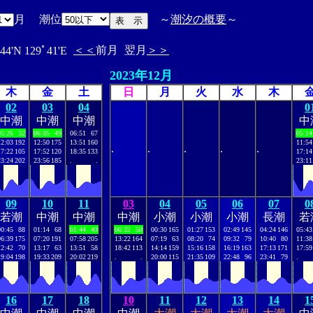
月 潮位
～
潮汐の概要
～
＜＜
前月
翌月
＞＞
44'N 129ﾟ41'E
2023年12月
木
金
土
日
月
火
水
木
02
03
04
0
中潮
中潮
中潮
中
05:26
32
06:05
49
06:51
67
05:14
12:03
192
12:50
175
13:51
160
11:54
.
.
.
.
.
17:22
105
17:52
120
18:35
133
17:14
23:24
202
23:56
185
.
.
23:11
09
10
11
03
04
05
06
07
0
若潮
中潮
中潮
中潮
小潮
小潮
小潮
長潮
若
00:45
88
01:14
68
01:44
49
06:32
50
00:30
165
01:27
153
02:49
145
04:24
146
05:43
06:39
175
07:20
191
07:58
205
13:22
164
07:19
63
08:20
74
09:32
79
10:40
80
11:38
12:42
70
13:17
63
13:51
58
18:42
113
14:14
159
15:16
158
16:19
163
17:13
171
17:59
19:04
198
19:33
209
20:02
219
.
.
20:00
115
21:35
109
22:48
96
23:41
79
.
16
17
18
10
11
12
13
14
1