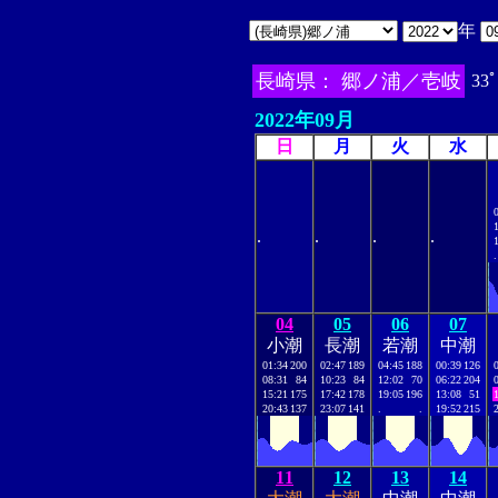
年
長崎県： 郷ノ浦／壱岐
33ﾟ
2022年09月
日
月
火
水
.
.
.
.
.
04
05
06
07
小潮
長潮
若潮
中潮
01:34
200
02:47
189
04:45
188
00:39
126
08:31
84
10:23
84
12:02
70
06:22
204
15:21
175
17:42
178
19:05
196
13:08
51
20:43
137
23:07
141
.
.
19:52
215
11
12
13
14