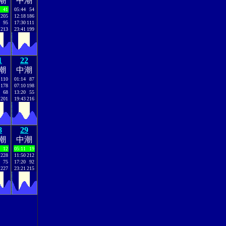
潮
中潮
41
05:44
54
205
12:18
186
95
17:30
111
213
23:41
199
1
22
潮
中潮
110
01:14
87
178
07:10
198
68
13:20
55
201
19:43
216
8
29
潮
中潮
12
05:11
19
228
11:50
212
75
17:20
92
227
23:21
215