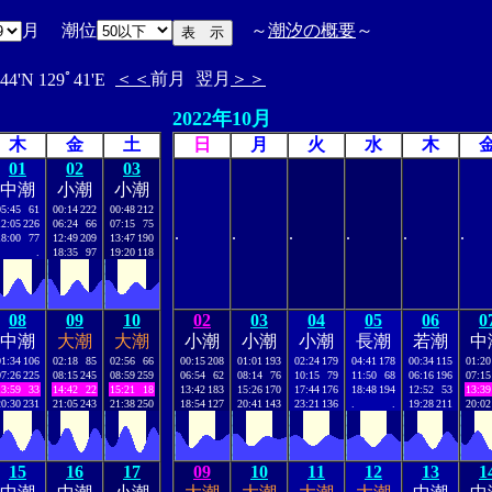
月 潮位
～
潮汐の概要
～
＜＜
前月
翌月
＞＞
44'N 129ﾟ41'E
2022年10月
木
金
土
日
月
火
水
木
01
02
03
中潮
小潮
小潮
05:45
61
00:14
222
00:48
212
12:05
226
06:24
66
07:15
75
.
.
.
.
.
.
18:00
77
12:49
209
13:47
190
.
18:35
97
19:20
118
08
09
10
02
03
04
05
06
0
中潮
大潮
大潮
小潮
小潮
小潮
長潮
若潮
中
01:34
106
02:18
85
02:56
66
00:15
208
01:01
193
02:24
179
04:41
178
00:34
115
01:20
07:26
225
08:15
245
08:59
259
06:54
62
08:14
76
10:15
79
11:50
68
06:16
196
07:15
13:59
33
14:42
22
15:21
18
13:42
183
15:26
170
17:44
176
18:48
194
12:52
53
13:39
20:30
231
21:05
243
21:38
250
18:54
127
20:41
143
23:21
136
.
.
19:28
211
20:02
15
16
17
09
10
11
12
13
1