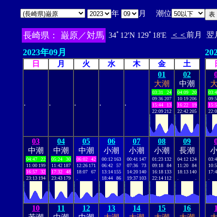
年
月 潮位
長崎県： 巌原／対馬
＜＜
前月
翌
34ﾟ12'N 129ﾟ18'E
2023年09月
20
日
月
火
水
木
金
土
01
02
大潮
中潮
03:31
24
04:09
20
03:
09:36
207
10:19
206
09:
.
.
.
.
.
15:44
13
16:22
19
15:
22:09
212
22:42
205
22:
03
04
05
06
07
08
09
中潮
中潮
中潮
小潮
小潮
小潮
長潮
04:47
22
05:24
30
06:02
42
00:12
163
00:41
147
01:23
132
04:12
124
03:
11:00
199
11:42
187
12:26
171
06:42
57
07:36
73
09:18
84
11:20
84
10:
16:57
32
17:32
48
18:07
67
13:14
155
14:20
140
16:18
133
18:13
140
17:
23:13
194
23:43
179
.
.
18:44
86
19:37
103
22:14
112
.
.
.
10
11
12
13
14
15
16