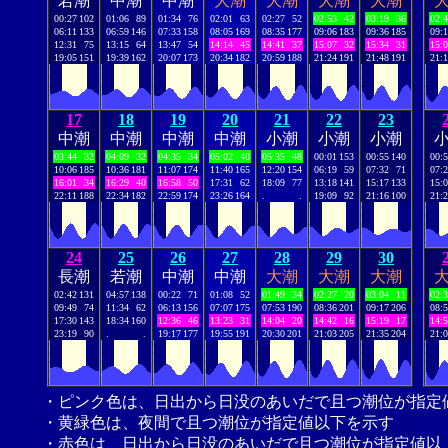
若潮
中潮
中潮
大潮
大潮
大潮
大潮
00:27
102
01:06
89
01:34
76
02:01
63
02:27
52
02:53
42
03:19
36
02:
06:11
133
06:59
146
07:33
158
08:05
169
08:35
177
09:06
183
09:36
185
09:
12:31
75
13:15
64
13:47
54
14:14
45
14:41
37
15:07
32
15:34
31
15:
19:05
151
19:39
162
20:07
173
20:34
182
20:59
188
21:24
191
21:48
191
21:
17
18
19
20
21
22
23
中潮
中潮
中潮
中潮
小潮
小潮
小潮
03:44
32
04:09
32
04:35
34
05:02
40
05:35
48
00:01
153
00:55
140
00:
10:06
185
10:36
181
11:07
174
11:40
165
12:20
154
06:19
59
07:32
71
07:
16:01
34
16:29
40
16:58
50
17:31
62
18:09
77
13:18
141
15:17
133
15:
22:11
188
22:34
182
22:59
174
23:26
164
.
.
19:09
92
21:16
100
21:
24
25
26
27
28
29
30
長潮
若潮
中潮
中潮
大潮
大潮
大潮
02:42
131
04:57
138
00:22
71
01:08
52
01:49
34
02:27
20
03:04
11
02:
09:49
74
11:34
62
06:13
156
07:07
175
07:53
190
08:36
201
09:17
206
08:
17:30
143
18:34
160
12:36
46
13:23
31
14:04
20
14:42
16
15:19
17
14:
23:19
90
.
.
19:17
177
19:55
191
20:30
201
21:03
205
21:35
204
21:
・ピンク色は、日出から日没のあいだで且つ潮位が指定
・黄緑色は、夜間で且つ潮位が指定値以下を示す
・赤色は、日出から日没のあいだで且つ潮位が指定値以