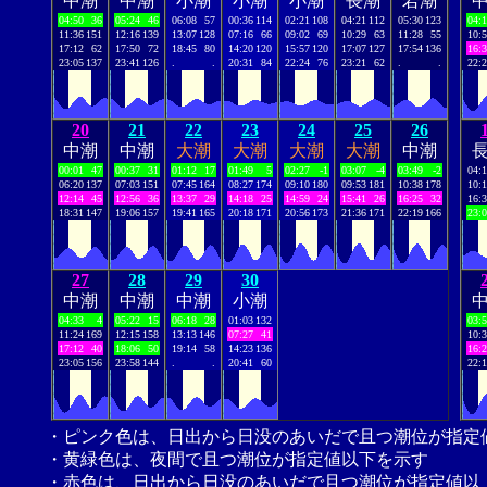
中潮
中潮
小潮
小潮
小潮
長潮
若潮
04:50
36
05:24
46
06:08
57
00:36
114
02:21
108
04:21
112
05:30
123
04:
11:36
151
12:16
139
13:07
128
07:16
66
09:02
69
10:29
63
11:28
55
10:
17:12
62
17:50
72
18:45
80
14:20
120
15:57
120
17:07
127
17:54
136
16:
23:05
137
23:41
126
.
.
20:31
84
22:24
76
23:21
62
.
.
22:
20
21
22
23
24
25
26
中潮
中潮
大潮
大潮
大潮
大潮
中潮
00:01
47
00:37
31
01:12
17
01:49
5
02:27
-1
03:07
-4
03:49
-2
04:
06:20
137
07:03
151
07:45
164
08:27
174
09:10
180
09:53
181
10:38
178
10:
12:14
45
12:56
36
13:37
29
14:18
25
14:59
24
15:41
26
16:25
32
16:
18:31
147
19:06
157
19:41
165
20:18
171
20:56
173
21:36
171
22:19
166
23:
27
28
29
30
中潮
中潮
中潮
小潮
04:33
4
05:22
15
06:18
28
01:03
132
03:
11:24
169
12:15
158
13:13
146
07:27
41
10:
17:12
40
18:06
50
19:14
58
14:23
136
16:
23:05
156
23:58
144
.
.
20:41
60
22:
・ピンク色は、日出から日没のあいだで且つ潮位が指定
・黄緑色は、夜間で且つ潮位が指定値以下を示す
・赤色は、日出から日没のあいだで且つ潮位が指定値以