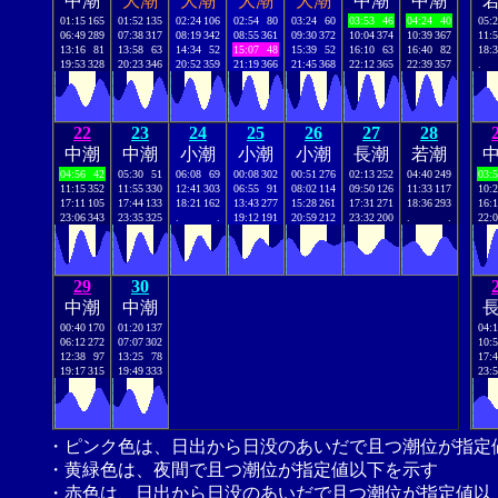
中潮
大潮
大潮
大潮
大潮
中潮
中潮
01:15
165
01:52
135
02:24
106
02:54
80
03:24
60
03:53
46
04:24
40
05:
06:49
289
07:38
317
08:19
342
08:55
361
09:30
372
10:04
374
10:39
367
11:
13:16
81
13:58
63
14:34
52
15:07
48
15:39
52
16:10
63
16:40
82
18:
19:53
328
20:23
346
20:52
359
21:19
366
21:45
368
22:12
365
22:39
357
.
22
23
24
25
26
27
28
中潮
中潮
小潮
小潮
小潮
長潮
若潮
04:56
42
05:30
51
06:08
69
00:08
302
00:51
276
02:13
252
04:40
249
03:
11:15
352
11:55
330
12:41
303
06:55
91
08:02
114
09:50
126
11:33
117
10:
17:11
105
17:44
133
18:21
162
13:43
277
15:28
261
17:31
271
18:36
293
16:
23:06
343
23:35
325
.
.
19:12
191
20:59
212
23:32
200
.
.
22:
29
30
中潮
中潮
00:40
170
01:20
137
04:
06:12
272
07:07
302
10:
12:38
97
13:25
78
17:
19:17
315
19:49
333
23:
・ピンク色は、日出から日没のあいだで且つ潮位が指定
・黄緑色は、夜間で且つ潮位が指定値以下を示す
・赤色は、日出から日没のあいだで且つ潮位が指定値以