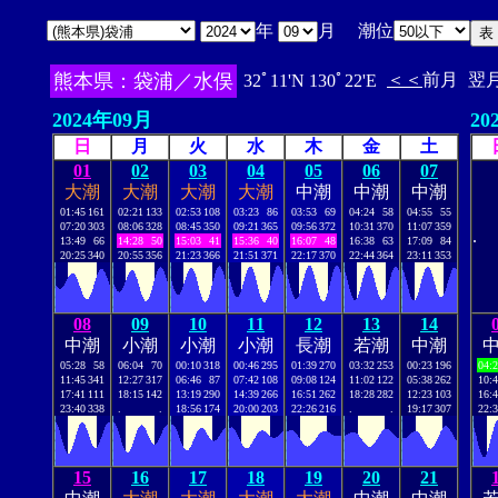
年
月 潮位
熊本県：袋浦／水俣
＜＜
前月
翌
32ﾟ11'N 130ﾟ22'E
2024年09月
20
日
月
火
水
木
金
土
01
02
03
04
05
06
07
大潮
大潮
大潮
大潮
中潮
中潮
中潮
01:45
161
02:21
133
02:53
108
03:23
86
03:53
69
04:24
58
04:55
55
07:20
303
08:06
328
08:45
350
09:21
365
09:56
372
10:31
370
11:07
359
.
13:49
66
14:28
50
15:03
41
15:36
40
16:07
48
16:38
63
17:09
84
20:25
340
20:55
356
21:23
366
21:51
371
22:17
370
22:44
364
23:11
353
08
09
10
11
12
13
14
中潮
小潮
小潮
小潮
長潮
若潮
中潮
05:28
58
06:04
70
00:10
318
00:46
295
01:39
270
03:32
253
00:23
196
04:
11:45
341
12:27
317
06:46
87
07:42
108
09:08
124
11:02
122
05:38
262
10:
17:41
111
18:15
142
13:19
290
14:39
266
16:51
262
18:28
282
12:23
103
16:
23:40
338
.
.
18:56
174
20:00
203
22:26
216
.
.
19:17
307
22:
15
16
17
18
19
20
21