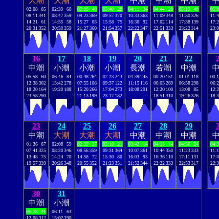
大潮
大潮
大潮
大潮
中潮
中潮
中潮
02:08
85
02:39
60
03:09
40
03:40
28
04:11
24
04:44
28
05:19
40
05:
08:11
341
08:47
359
09:23
369
09:57
370
10:33
363
11:09
348
11:50
326
11:
14:21
61
14:55
58
15:27
63
15:58
75
16:30
92
17:02
114
17:38
139
17:
20:31
352
20:59
359
21:27
360
21:54
357
22:22
347
22:51
333
23:22
314
23:
16
17
18
19
20
21
22
中潮
小潮
小潮
小潮
長潮
若潮
中潮
05:58
60
06:46
84
00:48
264
02:23
243
04:39
245
00:20
151
01:01
118
00:
12:38
302
13:42
278
07:55
108
09:37
122
11:15
116
06:03
269
06:58
298
06:
18:20
164
19:20
188
15:20
266
17:04
273
18:08
291
12:20
100
13:08
85
12:
23:58
290
.
.
21:13
199
23:17
182
.
.
18:51
310
19:26
326
18:
23
24
25
26
27
28
29
中潮
大潮
大潮
大潮
中潮
中潮
中潮
01:36
87
02:08
59
02:39
37
03:10
21
03:42
14
04:15
14
04:50
24
04:
07:41
325
08:20
346
08:56
359
09:31
364
10:07
361
10:44
350
11:23
333
11:
13:48
75
14:24
70
14:58
72
15:30
80
16:03
93
16:36
110
17:11
131
17:
19:57
339
20:26
348
20:55
352
21:23
351
21:52
344
22:22
333
22:53
317
22:
30
31
中潮
小潮
05:28
41
06:11
63
12:08
312
13:02
290