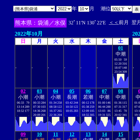
年
月 潮位
熊本県：袋浦／水俣
＜＜
前月
翌
32ﾟ11'N 130ﾟ22'E
2022年10月
20
日
月
火
水
木
金
土
01
中潮
05:50
59
12:20
316
.
.
.
.
.
.
.
18:07
148
23:54
309
02
03
04
05
06
07
08
小潮
小潮
小潮
長潮
若潮
中潮
中潮
06:33
79
00:33
284
01:34
258
03:42
244
00:12
178
01:00
146
01:36
115
01:
13:14
289
07:30
103
08:58
122
10:50
122
05:38
259
06:44
288
07:31
317
07:
18:52
177
14:36
268
16:37
265
18:05
283
12:09
105
13:03
86
13:45
70
13:
.
.
20:09
201
22:36
204
.
.
18:55
305
19:31
325
20:02
341
19:
09
10
11
12
13
14
15