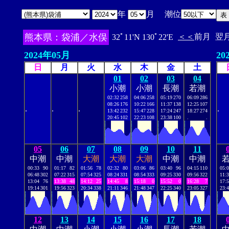
年
月 潮位
熊本県：袋浦／水俣
＜＜
前月
翌
32ﾟ11'N 130ﾟ22'E
2024年05月
20
日
月
火
水
木
金
土
01
02
03
04
小潮
小潮
長潮
若潮
02:32
258
04:06
258
05:19
270
06:09
286
08:26
176
10:22
166
11:37
138
12:25
107
.
.
.
.
13:42
232
15:47
228
17:24
247
18:27
274
20:45
102
22:23
108
23:38
100
.
.
05
06
07
08
09
10
11
中潮
中潮
大潮
大潮
大潮
中潮
中潮
00:33
90
01:17
82
01:56
78
02:32
80
03:06
86
03:40
96
04:15
110
05:
06:48
302
07:22
315
07:54
325
08:24
331
08:54
333
09:25
330
09:56
322
11:
13:04
76
13:38
48
14:12
25
14:45
8
15:18
0
15:52
0
16:28
7
17:
19:14
301
19:56
323
20:34
338
21:11
346
21:48
347
22:25
340
23:05
327
23:
12
13
14
15
16
17
18