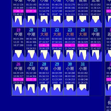
中潮
中潮
小潮
小潮
小潮
長潮
若潮
04:52
126
05:33
143
00:39
293
01:40
278
02:55
270
04:12
272
05:13
282
04:
10:30
309
11:08
291
06:24
158
07:33
169
09:06
166
10:34
148
11:36
121
09:
17:06
23
17:49
44
11:54
270
12:57
249
14:34
237
16:20
243
17:39
264
16:
23:48
311
.
.
18:40
70
19:47
94
21:11
111
22:36
115
23:43
112
22:
19
20
21
22
23
24
25
中潮
中潮
大潮
大潮
大潮
大潮
中潮
06:01
294
00:36
106
01:21
102
02:00
102
02:38
104
03:14
110
03:51
119
04:
12:23
91
06:41
306
07:16
317
07:50
325
08:23
329
08:56
329
09:30
325
10:
18:37
288
13:03
63
13:40
38
14:15
19
14:50
7
15:26
3
16:02
7
16:
.
.
19:24
311
20:06
329
20:45
341
21:24
346
22:02
344
22:42
337
22:
26
27
28
29
30
31
中潮
中潮
中潮
小潮
小潮
小潮
04:29
129
05:10
140
00:08
312
00:59
299
01:58
288
03:03
282
03:
10:06
317
10:44
304
05:56
151
06:52
159
08:03
160
09:23
151
09:
16:41
18
17:22
35
11:28
287
12:23
269
13:36
253
15:08
248
15:
23:23
326
.
.
18:08
57
19:02
82
20:08
105
21:26
121
22:
02:
09: