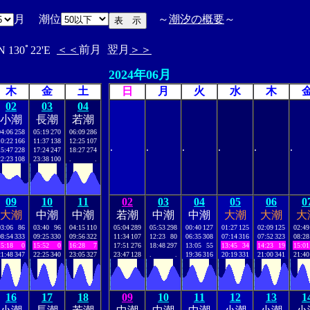
月 潮位
～
潮汐の概要
～
＜＜
前月
翌月
＞＞
N 130ﾟ22'E
2024年06月
木
金
土
日
月
火
水
木
02
03
04
小潮
長潮
若潮
04:06
258
05:19
270
06:09
286
10:22
166
11:37
138
12:25
107
.
.
.
.
.
.
15:47
228
17:24
247
18:27
274
22:23
108
23:38
100
.
.
09
10
11
02
03
04
05
06
0
大潮
中潮
中潮
若潮
中潮
中潮
大潮
大潮
大
03:06
86
03:40
96
04:15
110
05:04
289
05:53
298
00:40
127
01:27
125
02:09
125
02:49
08:54
333
09:25
330
09:56
322
11:34
107
12:23
80
06:35
308
07:14
316
07:52
323
08:28
15:18
0
15:52
0
16:28
7
17:51
276
18:48
297
13:05
55
13:45
34
14:23
19
15:01
21:48
347
22:25
340
23:05
327
23:47
128
.
.
19:36
316
20:19
331
21:00
341
21:40
16
17
18
09
10
11
12
13
1