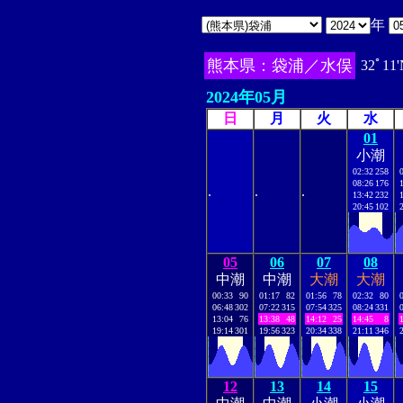
年
熊本県：袋浦／水俣
32ﾟ11'
2024年05月
日
月
火
水
01
小潮
02:32
258
08:26
176
.
.
.
13:42
232
20:45
102
05
06
07
08
中潮
中潮
大潮
大潮
00:33
90
01:17
82
01:56
78
02:32
80
06:48
302
07:22
315
07:54
325
08:24
331
13:04
76
13:38
48
14:12
25
14:45
8
19:14
301
19:56
323
20:34
338
21:11
346
12
13
14
15