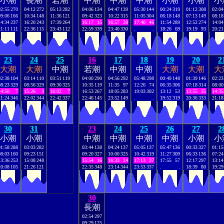
小潮
長潮
若潮
中潮
中潮
中潮
小潮
小潮
小
02:55
270
04:12
272
05:13
282
04:06
134
04:47
139
05:30
144
00:24
319
01:12
308
02:04
09:06
166
10:34
148
11:36
121
09:42
323
10:22
315
11:05
304
06:18
148
07:13
149
08:18
14:34
237
16:20
243
17:39
264
16:17
15
16:57
28
17:40
46
11:54
289
12:52
274
14:04
21:11
111
22:36
115
23:43
112
22:59
339
23:40
330
.
.
18:26
69
19:19
93
20:21
23
24
25
16
17
18
19
20
2
大潮
大潮
中潮
若潮
中潮
中潮
大潮
大潮
大
02:38
104
03:14
110
03:51
119
04:00
290
04:56
292
05:48
298
00:49
148
01:39
146
02:23
08:23
329
08:56
329
09:30
325
10:35
119
11:35
97
12:26
74
06:35
306
07:18
314
08:00
14:50
7
15:26
3
16:02
7
16:53
267
18:05
283
19:03
302
13:12
53
13:55
35
14:35
21:24
346
22:02
344
22:42
337
22:46
145
23:52
149
.
.
19:52
319
20:36
333
21:18
30
31
23
24
25
26
27
2
小潮
小潮
中潮
中潮
中潮
中潮
小潮
小
01:58
288
03:03
282
03:44
138
04:24
137
05:05
137
05:47
136
00:33
327
01:15
08:03
160
09:23
151
09:20
327
10:00
325
10:42
319
11:27
309
06:33
136
07:24
13:36
253
15:08
248
15:54
16
16:33
24
17:13
37
17:55
57
12:17
297
13:14
20:08
105
21:26
121
22:35
348
23:14
344
23:53
337
.
.
18:39
80
19:29
30
長潮
02:54
297
09:29
125