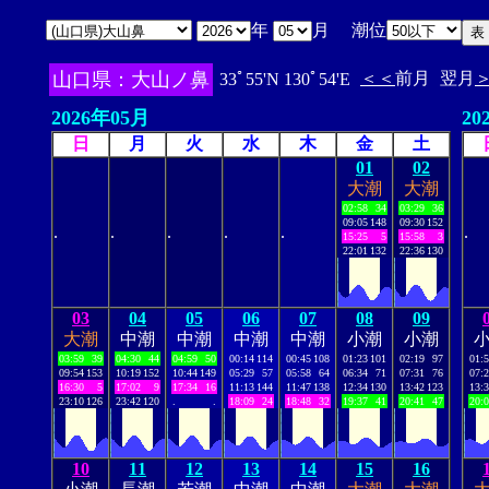
年
月 潮位
山口県：大山ノ鼻
＜＜
前月
翌月
33ﾟ55'N 130ﾟ54'E
2026年05月
20
日
月
火
水
木
金
土
01
02
大潮
大潮
02:58
34
03:29
36
09:05
148
09:30
152
.
.
.
.
.
.
15:25
5
15:58
3
22:01
132
22:36
130
03
04
05
06
07
08
09
大潮
中潮
中潮
中潮
中潮
小潮
小潮
03:59
39
04:30
44
04:59
50
00:14
114
00:45
108
01:23
101
02:19
97
01:
09:54
153
10:19
152
10:44
149
05:29
57
05:58
64
06:34
71
07:31
76
07:
16:30
5
17:02
9
17:34
16
11:13
144
11:47
138
12:34
130
13:42
123
13:
23:10
126
23:42
120
.
.
18:09
24
18:48
32
19:37
41
20:41
47
20:
10
11
12
13
14
15
16