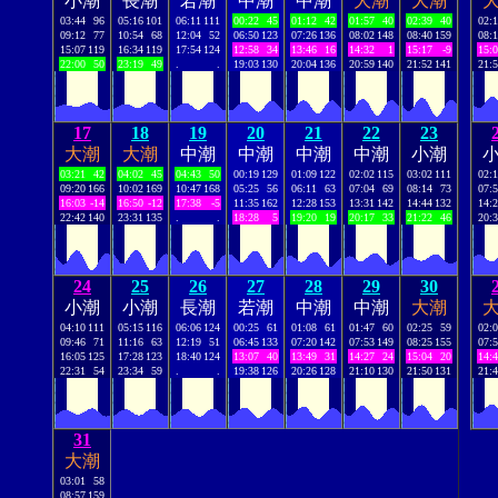
小潮
長潮
若潮
中潮
中潮
大潮
大潮
03:44
96
05:16
101
06:11
111
00:22
45
01:12
42
01:57
40
02:39
40
02:
09:12
77
10:54
68
12:04
52
06:50
123
07:26
136
08:02
148
08:40
159
08:
15:07
119
16:34
119
17:54
124
12:58
34
13:46
16
14:32
1
15:17
-9
15:
22:00
50
23:19
49
.
.
19:03
130
20:04
136
20:59
140
21:52
141
21:
17
18
19
20
21
22
23
大潮
大潮
中潮
中潮
中潮
中潮
小潮
03:21
42
04:02
45
04:43
50
00:19
129
01:09
122
02:02
115
03:02
111
02:
09:20
166
10:02
169
10:47
168
05:25
56
06:11
63
07:04
69
08:14
73
07:
16:03
-14
16:50
-12
17:38
-5
11:35
162
12:28
153
13:31
142
14:44
132
14:
22:42
140
23:31
135
.
.
18:28
5
19:20
19
20:17
33
21:22
46
20:
24
25
26
27
28
29
30
小潮
小潮
長潮
若潮
中潮
中潮
大潮
04:10
111
05:15
116
06:06
124
00:25
61
01:08
61
01:47
60
02:25
59
02:
09:46
71
11:16
63
12:19
51
06:45
133
07:20
142
07:53
149
08:25
155
07:
16:05
125
17:28
123
18:40
124
13:07
40
13:49
31
14:27
24
15:04
20
14:
22:31
54
23:34
59
.
.
19:38
126
20:26
128
21:10
130
21:50
131
21:
31
大潮
03:01
58
08:57
159