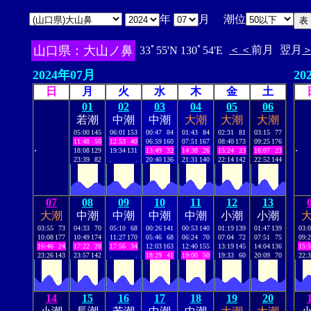
年
月 潮位
山口県：大山ノ鼻
＜＜
前月
翌月
33ﾟ55'N 130ﾟ54'E
2024年07月
20
日
月
火
水
木
金
土
01
02
03
04
05
06
若潮
中潮
中潮
大潮
大潮
大潮
05:00
145
06:01
153
00:47
84
01:43
84
02:31
81
03:15
77
11:48
50
12:53
40
06:59
160
07:51
167
08:40
173
09:25
176
.
.
18:08
129
19:34
131
13:49
32
14:38
26
15:24
23
16:07
23
23:39
82
.
.
20:40
136
21:31
140
22:14
142
22:52
144
07
08
09
10
11
12
13
大潮
中潮
中潮
中潮
中潮
小潮
小潮
03:55
73
04:33
70
05:10
68
00:26
141
00:53
140
01:19
139
01:47
139
03:
10:08
177
10:49
174
11:27
170
05:46
68
06:24
70
07:04
72
07:51
75
09:
16:46
24
17:22
28
17:56
34
12:03
163
12:40
155
13:19
145
14:04
136
15:
23:26
143
23:57
142
.
.
18:29
41
19:00
50
19:33
60
20:09
70
22:
14
15
16
17
18
19
20