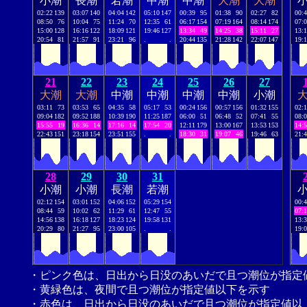
小潮
長潮
若潮
中潮
中潮
大潮
大潮
02:22
139
03:07
140
04:04
142
05:10
147
00:39
95
01:38
90
02:27
82
00:
08:50
76
10:04
75
11:24
70
12:35
61
06:17
154
07:19
164
08:14
174
07:
15:00
128
16:16
122
18:09
121
19:46
127
13:34
49
14:25
38
15:11
27
13:
20:54
81
21:57
91
23:21
96
.
.
20:44
135
21:28
142
22:07
147
19:
21
22
23
24
25
26
27
大潮
大潮
中潮
中潮
中潮
中潮
小潮
03:11
73
03:53
65
04:35
58
05:17
53
00:24
156
00:57
156
01:32
155
02:
09:04
182
09:52
188
10:39
190
11:25
187
06:00
51
06:48
52
07:41
55
08:
15:55
19
16:36
14
17:16
14
17:54
20
12:11
179
13:00
167
13:53
153
14:
22:43
151
23:18
154
23:51
155
.
.
18:30
31
19:07
46
19:46
63
21:
28
29
30
31
小潮
小潮
長潮
若潮
02:12
154
03:01
152
04:06
152
05:29
154
00:
08:44
59
10:02
62
11:29
61
12:47
55
07:
14:56
138
16:18
127
18:23
124
19:58
131
13:
20:29
80
21:27
95
23:00
105
.
.
19:
・ピンク色は、日出から日没のあいだで且つ潮位が指定
・黄緑色は、夜間で且つ潮位が指定値以下を示す
・赤色は、日出から日没のあいだで且つ潮位が指定値以