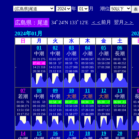
年
月 潮位
広島県：尾道
＜＜
前月
翌月
＞＞
34ﾟ24'N 133ﾟ12'E
2024年01月
20
日
月
火
水
木
金
土
01
02
03
04
05
06
中潮
中潮
小潮
小潮
小潮
長潮
01:21
275
02:05
267
02:57
257
04:00
247
05:18
244
00:01
90
07:41
41
08:18
57
08:59
79
09:50
105
10:56
130
06:48
252
.
.
14:21
318
14:52
311
15:27
300
16:09
285
17:01
268
12:20
148
20:30
116
21:12
111
22:00
106
22:57
99
.
.
18:07
256
07
08
09
10
11
12
13
若潮
中潮
中潮
大潮
大潮
大潮
中潮
01:05
76
02:05
59
02:58
41
03:47
23
04:34
6
05:20
-7
06:04
-15
05:
08:08
271
09:10
293
10:03
312
10:50
328
11:33
339
12:14
347
12:54
352
11:
13:51
150
15:02
143
15:57
133
16:43
125
17:26
118
18:07
112
18:48
104
16:
19:17
252
20:19
256
21:11
265
21:58
277
22:44
289
23:29
300
.
.
23:
14
15
16
17
18
19
20