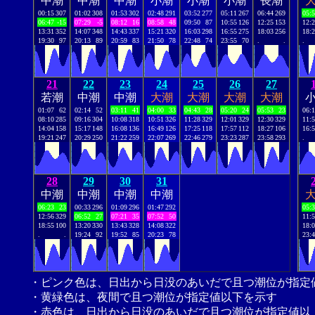
中潮
中潮
中潮
小潮
小潮
小潮
長潮
00:15
307
01:02
308
01:53
302
02:48
291
03:52
277
05:11
267
06:44
269
05:
06:47
-15
07:29
-5
08:12
16
08:58
48
09:50
87
10:55
126
12:25
153
12:
13:31
352
14:07
348
14:43
337
15:21
320
16:03
298
16:55
275
18:03
256
18:
19:30
97
20:13
89
20:59
83
21:50
78
22:48
74
23:55
70
.
.
.
21
22
23
24
25
26
27
若潮
中潮
中潮
大潮
大潮
大潮
大潮
01:07
62
02:14
52
03:11
41
04:00
33
04:43
28
05:20
24
05:53
23
06:
08:10
285
09:16
304
10:08
318
10:51
326
11:28
329
12:01
329
12:30
329
11:
14:04
158
15:17
148
16:08
136
16:49
126
17:25
118
17:57
112
18:27
106
16:
19:21
247
20:29
250
21:22
259
22:07
269
22:46
279
23:23
287
23:58
293
.
28
29
30
31
中潮
中潮
中潮
中潮
06:23
23
00:33
296
01:09
296
01:47
292
05:
12:56
329
06:52
27
07:21
35
07:52
50
11:
18:55
100
13:20
330
13:43
328
14:08
322
18:
.
.
19:24
92
19:52
85
20:23
78
23:
・ピンク色は、日出から日没のあいだで且つ潮位が指定
・黄緑色は、夜間で且つ潮位が指定値以下を示す
・赤色は、日出から日没のあいだで且つ潮位が指定値以