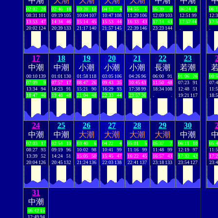
中潮
大潮
大潮
大潮
大潮
中潮
中潮
02:02
28
02:46
18
03:28
10
04:12
4
04:55
1
05:39
0
06:24
3
06:
08:31
101
09:19
105
10:04
107
10:47
108
11:29
106
12:09
103
12:51
99
12:
13:53
47
14:34
46
15:14
45
15:53
44
16:33
43
17:14
43
17:57
44
17:
20:02
124
20:39
133
21:17
140
21:57
145
22:39
146
23:23
144
.
.
.
17
18
19
20
21
22
23
中潮
中潮
小潮
小潮
小潮
長潮
若潮
00:10
139
01:01
130
01:58
118
03:05
106
04:26
96
06:00
91
01:06
26
00:
07:09
9
07:57
17
08:47
26
09:43
35
10:45
43
11:50
48
07:23
91
07:
13:34
94
14:23
91
15:21
90
16:29
93
17:38
99
18:34
108
12:48
51
11:
18:47
46
19:48
48
21:04
48
22:33
44
23:57
36
.
.
19:21
117
18:
24
25
26
27
28
29
30
中潮
中潮
大潮
大潮
大潮
大潮
中潮
02:03
17
02:54
10
03:40
6
04:22
4
05:01
5
05:37
7
06:11
10
05:
08:27
93
09:19
96
10:02
98
10:41
99
11:16
99
11:48
99
12:19
97
11:
13:39
52
14:24
51
15:05
50
15:45
47
16:22
45
16:57
43
17:32
42
17:
20:04
126
20:45
132
21:24
136
22:03
138
22:41
137
23:18
133
23:54
127
23:
31
中潮
06:42
15
12:49
94