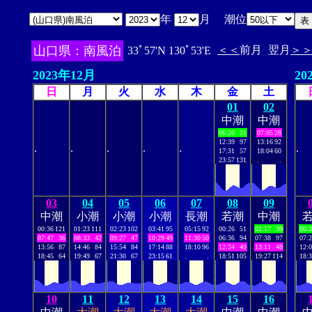
年
月 潮位
山口県：南風泊
＜＜
前月
翌月
＞
33ﾟ57'N 130ﾟ53'E
2023年12月
20
日
月
火
水
木
金
土
01
02
中潮
中潮
06:26
21
07:05
28
12:39
97
13:16
92
.
.
.
.
.
.
17:31
57
18:04
60
23:57
131
.
.
03
04
05
06
07
08
09
中潮
小潮
小潮
小潮
長潮
若潮
中潮
00:36
121
01:23
111
02:23
102
03:41
95
05:15
92
00:26
51
01:17
39
00:
07:47
36
08:33
42
09:27
47
10:29
49
11:30
50
06:36
94
07:38
97
07:
13:56
87
14:46
84
15:54
84
17:14
88
18:10
96
12:24
49
13:11
48
12:
18:45
64
19:49
67
21:30
67
23:15
61
.
.
18:51
105
19:27
114
18:
10
11
12
13
14
15
16