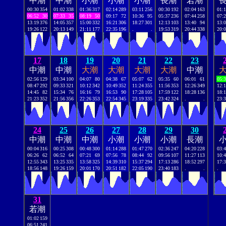
中潮
中潮
小潮
小潮
小潮
長潮
若潮
00:30
354
01:02
338
01:36
317
02:14
289
03:11
256
00:30
192
02:04
163
01:
06:52
30
07:33
35
08:19
50
09:17
72
10:36
95
05:37
236
07:44
258
07:
13:19
376
14:05
357
15:00
332
16:21
306
18:27
301
12:13
103
13:40
94
13:
19:26
122
20:13
149
21:11
177
22:35
196
.
.
19:53
319
20:44
338
20:
17
18
19
20
21
22
23
中潮
中潮
大潮
大潮
大潮
大潮
中潮
02:56
129
03:34
100
04:07
80
04:38
67
05:07
62
05:35
60
06:01
61
05:
08:47
292
09:33
321
10:12
342
10:49
352
11:24
355
11:56
353
12:26
349
12:
14:45
82
15:34
76
16:16
79
16:53
90
17:28
105
17:59
122
18:28
136
18:
21:23
352
21:56
356
22:26
353
22:54
345
23:19
335
23:42
324
.
.
23:
24
25
26
27
28
29
30
中潮
中潮
中潮
小潮
小潮
小潮
長潮
00:04
316
00:25
308
00:48
300
01:14
288
01:47
270
02:36
247
04:20
228
03:
06:26
62
06:52
64
07:21
69
07:56
78
08:44
92
09:56
107
11:27
113
10:
12:55
343
13:25
335
13:58
325
14:39
310
15:37
294
17:13
286
18:52
297
17:
18:56
148
19:26
159
20:01
170
20:51
182
22:05
190
23:40
183
.
.
.
31
若潮
01:02
159
06:51
241