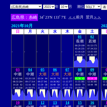
年
月 潮位
広島県：糸崎
＜＜
前月
翌月
＞＞
34ﾟ23'N 133ﾟ7'E
2021年10月
20
日
月
火
水
木
金
土
01
02
長潮
若潮
00:29
199
01:53
175
05:26
235
07:34
253
.
.
.
.
.
.
12:16
120
13:31
103
19:50
312
20:38
337
03
04
05
06
07
08
09
中潮
中潮
大潮
大潮
大潮
中潮
中潮
02:42
146
03:20
118
03:54
94
04:28
74
05:03
57
05:38
43
06:14
33
05:
08:33
284
09:17
314
09:57
341
10:36
362
11:15
377
11:55
385
12:36
385
12:
14:28
82
15:16
66
15:59
58
16:40
58
17:22
65
18:03
79
18:44
98
18:
21:15
358
21:50
371
22:22
377
22:55
377
23:27
373
23:59
365
.
.
.
10
11
12
13
14
15
16