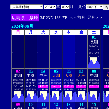
年
月 潮位
広島県：糸崎
＜＜
前月
翌月
＞＞
34ﾟ23'N 133ﾟ7'E
2024年06月
20
日
月
火
水
木
金
土
01
長潮
06:04
291
12:22
112
.
.
.
.
.
.
.
18:37
260
.
.
02
03
04
05
06
07
08
若潮
中潮
中潮
大潮
大潮
大潮
中潮
00:31
103
01:41
108
02:41
114
03:34
122
04:25
132
05:13
143
06:02
150
06:
07:09
295
08:00
301
08:44
306
09:23
308
10:02
306
10:40
301
11:20
296
11:
13:21
85
14:12
59
14:58
38
15:42
24
16:25
19
17:08
20
17:52
26
17:
19:55
290
20:53
319
21:43
341
22:29
354
23:14
358
23:58
356
.
.
.
09
10
11
12
13
14
15