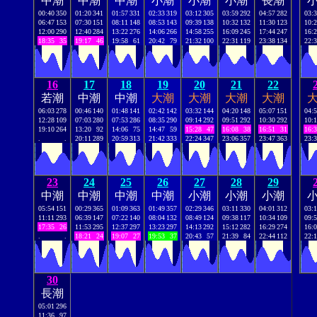
中潮
中潮
中潮
小潮
小潮
小潮
長潮
00:40
350
01:20
341
01:57
331
02:33
319
03:12
305
03:59
292
04:57
282
03:
06:47
153
07:30
151
08:11
148
08:53
143
09:39
138
10:32
132
11:30
123
10:
12:00
290
12:40
284
13:22
276
14:06
266
14:58
255
16:09
245
17:44
247
16:
18:35
35
19:17
46
19:58
61
20:42
79
21:32
100
22:31
119
23:38
134
22:
16
17
18
19
20
21
22
若潮
中潮
中潮
大潮
大潮
大潮
大潮
06:03
278
00:46
140
01:48
141
02:42
142
03:32
144
04:20
148
05:07
151
04:
12:28
109
07:03
280
07:53
286
08:35
290
09:14
292
09:51
292
10:30
292
10:
19:10
264
13:20
92
14:06
75
14:47
59
15:28
47
16:08
38
16:51
31
16:
.
.
20:11
289
20:59
313
21:42
333
22:24
347
23:06
357
23:47
363
23:
23
24
25
26
27
28
29
中潮
中潮
中潮
中潮
小潮
小潮
小潮
05:54
151
00:29
365
01:09
363
01:49
357
02:29
346
03:11
330
04:01
312
03:
11:11
293
06:39
147
07:22
140
08:04
132
08:49
124
09:38
117
10:34
109
09:
17:35
26
11:53
295
12:37
297
13:23
297
14:13
292
15:12
282
16:29
274
16:
.
.
18:21
24
19:07
27
19:53
37
20:43
57
21:39
84
22:44
112
22:
30
長潮
05:01
296
11:36
97