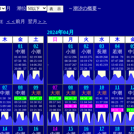
月 潮位
～
潮汐の概要
～
＜＜
前月
翌月
＞＞
'E
2024年04月
木
金
土
日
月
火
水
木
01
02
01
02
03
04
0
中潮
小潮
小潮
小潮
長潮
若潮
中
01:43
310
02:19
300
02:52
296
04:03
275
06:09
268
00:04
79
01:29
07:50
95
08:25
118
08:58
160
10:19
179
12:10
179
07:47
288
08:41
.
13:40
305
14:06
292
14:07
267
14:55
241
16:45
219
13:43
155
14:41
20:06
57
20:45
61
21:08
62
22:28
77
.
.
19:18
233
20:31
07
08
09
07
08
09
10
11
1
中潮
中潮
大潮
大潮
大潮
大潮
大潮
中潮
中
01:50
56
02:54
34
03:47
17
03:27
38
04:14
37
04:58
45
05:41
59
00:16
364
00:58
09:11
316
09:53
338
10:30
352
09:57
341
10:31
345
11:04
343
11:37
338
06:23
77
07:04
15:09
140
15:54
113
16:33
88
16:01
62
16:38
40
17:16
23
17:53
12
12:09
330
12:41
20:42
260
21:35
289
22:21
315
22:08
331
22:51
351
23:34
361
.
.
18:31
8
19:10
14
15
16
14
15
16
17
18
1