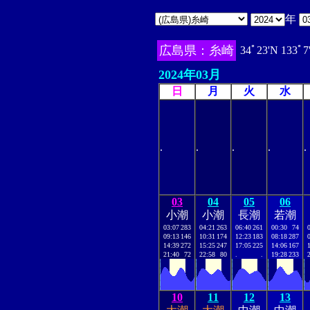
年
広島県：糸崎
34ﾟ23'N 133ﾟ7
2024年03月
日
月
火
水
.
.
.
.
.
03
04
05
06
小潮
小潮
長潮
若潮
03:07
283
04:21
263
06:40
261
00:30
74
09:13
146
10:31
174
12:23
183
08:18
287
14:39
272
15:25
247
17:05
225
14:06
167
21:40
72
22:58
80
.
.
19:28
233
10
11
12
13