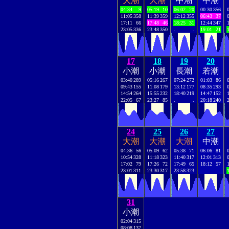
大潮
大潮
中潮
中潮
04:34
9
05:19
10
06:02
20
00:30
356
11:05
358
11:39
359
12:12
355
06:43
37
17:11
66
17:48
46
18:25
31
12:44
347
23:05
336
23:48
350
.
.
19:01
21
17
18
19
20
小潮
小潮
長潮
若潮
03:40
289
05:16
267
07:24
272
01:03
86
09:43
155
11:08
179
13:12
177
08:35
293
14:54
264
15:55
232
18:40
219
14:47
152
22:05
67
23:27
85
.
.
20:18
240
24
25
26
27
大潮
大潮
大潮
中潮
04:36
56
05:09
62
05:38
71
06:06
81
10:54
328
11:18
323
11:40
317
12:01
313
17:02
79
17:26
72
17:49
65
18:12
57
23:01
311
23:30
317
23:58
323
.
.
31
小潮
02:04
315
08:08
137