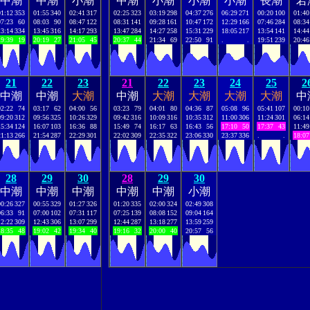
中潮
中潮
小潮
中潮
小潮
小潮
小潮
長潮
若
01:12
353
01:55
340
02:41
317
02:25
323
03:19
298
04:37
276
06:29
271
00:20
100
01:40
07:23
60
08:03
90
08:47
122
08:31
141
09:28
161
10:47
172
12:29
166
07:46
284
08:34
13:14
334
13:45
316
14:17
293
13:47
284
14:27
258
15:31
229
18:05
217
13:54
141
14:44
19:39
19
20:19
27
21:05
45
20:37
44
21:34
69
22:50
91
.
.
19:51
239
20:46
21
22
23
21
22
23
24
25
2
中潮
中潮
大潮
中潮
大潮
大潮
大潮
大潮
中
02:22
74
03:17
62
04:00
56
03:23
79
04:01
80
04:36
87
05:08
96
05:41
107
00:10
09:20
312
09:56
325
10:26
329
09:42
316
10:09
316
10:35
312
11:00
306
11:24
301
06:14
15:34
124
16:07
103
16:36
88
15:49
74
16:17
63
16:43
56
17:10
50
17:37
43
11:49
21:13
266
21:54
287
22:29
301
22:02
309
22:35
322
23:06
330
23:37
336
.
.
18:07
28
29
30
28
29
30
中潮
中潮
中潮
中潮
中潮
小潮
00:26
327
00:55
329
01:27
326
01:20
335
02:00
324
02:49
308
06:33
91
07:00
102
07:31
117
07:25
139
08:08
152
09:04
164
12:22
309
12:43
306
13:07
299
12:44
287
13:18
277
13:59
259
18:35
48
19:02
42
19:34
40
19:16
32
20:00
40
20:57
56