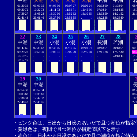
中潮
大潮
大潮
大潮
大潮
中潮
中潮
01:30
39
03:00
35
04:06
30
05:07
27
06:06
24
00:32
60
01:08
64
08:
09:30
72
10:22
73
11:11
73
11:59
71
12:45
66
07:08
24
08:14
25
16:
17:39
27
18:05
28
18:30
30
18:52
32
19:10
35
13:33
59
14:21
52
21:
22:41
43
23:01
46
23:27
50
23:58
55
.
.
19:22
38
19:25
40
.
22
23
24
25
26
27
28
中潮
中潮
小潮
小潮
小潮
長潮
若潮
01:47
66
02:33
67
03:33
66
05:19
65
07:01
64
08:18
64
09:18
64
00:
09:29
28
10:59
30
13:03
31
16:05
29
16:46
28
17:11
28
17:27
30
08:
15:19
45
.
.
.
.
.
.
.
.
.
.
23:18
41
14:
19:17
40
.
.
.
.
.
.
.
.
.
.
.
.
18:
29
30
中潮
中潮
02:54
38
03:52
34
01:
10:03
63
10:39
61
08:
17:36
31
17:42
32
16:
22:48
43
22:49
46
22:
・ピンク色は、日出から日没のあいだで且つ潮位が指定
・黄緑色は、夜間で且つ潮位が指定値以下を示す
・赤色は、日出から日没のあいだで且つ潮位が指定値以