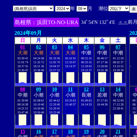
年
月 潮位
島根県：浜田TO-NO-URA
＜＜
前
34ﾟ54'N 132ﾟ4'E
2024年09月
20
日
月
火
水
木
金
土
01
02
03
04
05
06
07
大潮
大潮
大潮
大潮
中潮
中潮
中潮
03:30
41
04:24
38
05:10
36
05:53
35
00:21
55
00:46
57
01:12
59
11:01
74
11:35
72
12:05
70
12:33
67
06:35
35
07:17
36
08:02
37
.
18:37
35
18:51
36
19:04
37
19:14
37
12:59
63
13:26
60
13:53
55
23:30
47
23:38
49
23:57
52
.
.
19:23
37
19:31
38
19:39
39
08
09
10
11
12
13
14
中潮
小潮
小潮
小潮
長潮
若潮
中潮
01:39
60
02:08
61
02:44
62
03:35
63
05:09
63
07:17
65
08:32
69
00:
08:54
38
10:10
40
12:20
40
15:40
37
16:14
33
16:44
30
17:12
28
08:
14:21
51
14:50
46
15:20
41
.
.
.
.
.
.
22:38
41
13:
19:47
40
19:50
40
19:23
40
.
.
.
.
.
.
.
.
18:
15
16
17
18
19
20
21