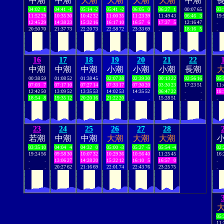
中潮
中潮
大潮
大潮
大潮
大潮
中潮
04:02
1
04:41
-1
05:14
-2
05:41
-2
06:05
0
06:27
1
00:07
65
03:
11:52
29
10:35
30
10:42
32
11:00
35
11:23
39
11:49
43
06:46
3
19:
12:45
29
14:38
23
15:32
16
16:17
10
16:57
6
17:37
5
12:16
47
.
20:50
70
21:37
73
22:20
73
22:58
72
23:33
69
.
.
18:16
5
.
16
17
18
19
20
21
22
中潮
中潮
中潮
小潮
小潮
小潮
長潮
00:38
59
01:08
52
01:38
45
02:07
38
02:39
30
00:13
22
02:56
16
05:
07:03
7
07:17
10
07:27
14
07:33
17
07:30
20
03:30
23
17:23
51
11:
12:42
50
13:09
52
13:35
53
14:02
53
14:35
52
06:47
22
.
.
18:
18:54
8
19:35
12
20:20
16
21:22
20
.
.
15:28
51
.
.
.
23
24
25
26
27
28
若潮
中潮
中潮
大潮
大潮
大潮
03:35
10
04:04
4
04:32
0
05:00
-3
05:27
-5
05:54
-4
02:
19:24
56
09:58
30
10:07
32
10:29
36
10:56
40
11:25
45
16:
.
.
13:06
27
14:28
20
15:22
12
16:10
5
16:57
0
.
.
.
20:27
62
21:16
69
22:01
74
22:43
76
23:25
75
.
05:
11: