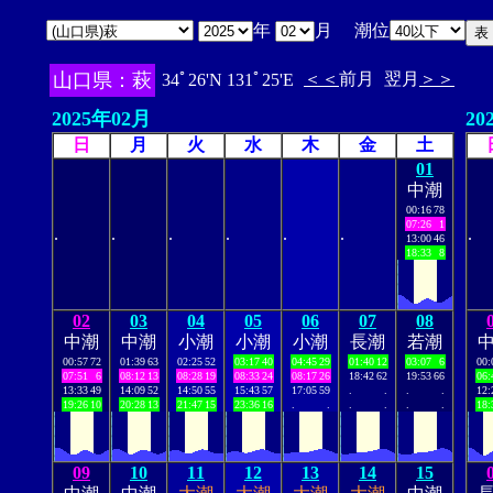
年
月 潮位
山口県：萩
＜＜
前月
翌月
＞＞
34ﾟ26'N 131ﾟ25'E
2025年02月
20
日
月
火
水
木
金
土
01
中潮
00:16
78
07:26
1
.
.
.
.
.
.
.
13:00
46
18:33
8
02
03
04
05
06
07
08
中潮
中潮
小潮
小潮
小潮
長潮
若潮
00:57
72
01:39
63
02:25
52
03:17
40
04:45
29
01:40
12
03:07
6
00:
07:51
6
08:12
13
08:28
19
08:33
24
08:17
26
18:42
62
19:53
66
06:
13:33
49
14:09
52
14:50
55
15:43
57
17:05
59
.
.
.
.
12:
19:26
10
20:28
13
21:47
15
23:36
16
.
.
.
.
.
.
18:
09
10
11
12
13
14
15