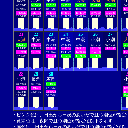
長潮
若潮
中潮
中潮
大潮
大潮
大潮
00:35
45
01:56
37
02:51
29
03:37
22
04:20
17
05:01
15
05:41
13
04:
07:13
67
08:11
64
08:55
61
09:32
58
10:07
56
10:42
54
11:18
52
12:
14:39
29
15:01
31
15:17
31
15:30
31
15:46
30
16:03
30
16:21
30
19:
20:26
57
20:45
63
21:09
69
21:36
75
22:05
80
22:35
83
23:05
84
.
21
22
23
24
25
26
27
大潮
中潮
中潮
中潮
中潮
小潮
小潮
06:22
14
07:03
15
00:04
83
00:33
80
01:06
77
01:46
73
02:45
69
05:
11:54
50
12:31
48
07:45
18
08:32
21
09:24
23
10:24
26
11:31
27
11:
16:39
31
16:52
33
13:08
45
13:47
42
14:34
40
15:46
38
.
.
15:
23:35
84
.
.
17:03
34
17:12
35
17:21
36
17:21
38
.
.
22:
28
29
30
小潮
長潮
若潮
04:13
64
06:02
62
01:10
35
02:
12:29
27
13:13
26
07:25
61
10:
19:18
46
19:34
52
13:50
26
15:
22:56
42
.
.
20:03
61
20:
・ピンク色は、日出から日没のあいだで且つ潮位が指定
・黄緑色は、夜間で且つ潮位が指定値以下を示す
・赤色は、日出から日没のあいだで且つ潮位が指定値以