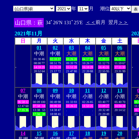
年
月 潮位
山口県：萩
＜＜
前月
翌月
＞＞
34ﾟ26'N 131ﾟ25'E
2021年11月
20
日
月
火
水
木
金
土
01
02
03
04
05
06
中潮
中潮
大潮
大潮
大潮
大潮
01:30
46
02:33
37
03:26
28
04:17
20
05:09
15
06:02
12
08:00
77
08:51
79
09:39
79
10:26
77
11:12
73
11:59
67
.
.
14:59
29
15:25
28
15:51
28
16:18
29
16:45
31
17:11
33
20:52
64
21:17
72
21:47
80
22:20
88
22:55
95
23:31
99
07
08
09
10
11
12
13
中潮
中潮
中潮
中潮
小潮
小潮
小潮
06:58
12
00:09
100
00:49
98
01:33
93
02:26
85
03:40
77
05:40
70
06:
12:47
60
07:58
14
09:06
18
10:26
22
11:53
25
13:09
27
14:04
28
11:
17:35
36
13:38
53
14:38
47
.
.
.
.
20:32
49
20:14
52
16:
.
.
17:56
39
18:08
41
.
.
.
.
21:29
49
.
.
23:
14
15
16
17
18
19
20