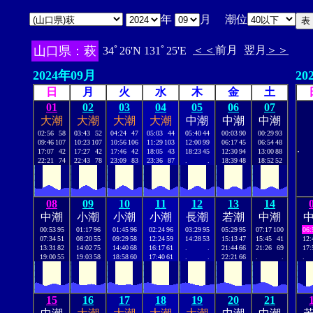
年
月 潮位
山口県：萩
＜＜
前月
翌月
＞＞
34ﾟ26'N 131ﾟ25'E
2024年09月
20
日
月
火
水
木
金
土
01
02
03
04
05
06
07
大潮
大潮
大潮
大潮
中潮
中潮
中潮
02:56
58
03:43
52
04:24
47
05:03
44
05:40
44
00:03
90
00:29
93
09:46
107
10:23
107
10:56
106
11:29
103
12:00
99
06:17
45
06:54
48
.
17:07
42
17:27
42
17:46
42
18:05
43
18:23
45
12:30
94
13:00
88
22:21
74
22:43
78
23:09
83
23:36
87
.
.
18:39
48
18:52
52
08
09
10
11
12
13
14
中潮
小潮
小潮
小潮
長潮
若潮
中潮
00:53
95
01:17
96
01:45
96
02:24
96
03:29
95
05:29
95
07:17
100
06:
07:34
51
08:20
55
09:29
58
12:24
59
14:28
53
15:13
47
15:45
41
12:
13:31
82
14:02
75
14:40
68
16:17
61
.
.
21:44
66
21:26
69
17:
19:00
55
19:03
58
18:58
60
17:40
61
.
.
22:21
66
.
.
.
15
16
17
18
19
20
21