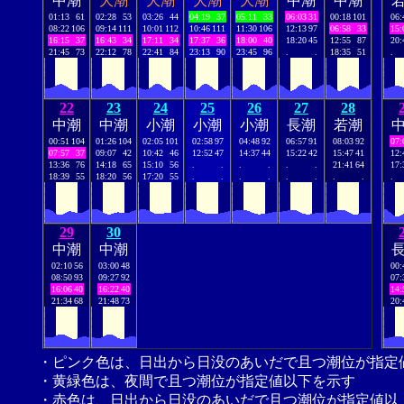
中潮
大潮
大潮
大潮
大潮
中潮
中潮
01:13
61
02:28
53
03:26
44
04:19
37
05:11
33
06:03
31
00:18
101
06:
08:22
106
09:14
111
10:01
112
10:46
111
11:30
106
12:13
97
06:58
33
15:
16:15
37
16:43
34
17:11
34
17:37
36
18:00
40
18:20
45
12:55
87
20:
21:45
73
22:12
78
22:41
84
23:13
90
23:45
96
.
.
18:35
51
.
22
23
24
25
26
27
28
中潮
中潮
小潮
小潮
小潮
長潮
若潮
00:51
104
01:26
104
02:05
101
02:58
97
04:48
92
06:57
91
08:03
92
07:
07:57
37
09:07
42
10:42
46
12:52
47
14:37
44
15:22
42
15:47
41
12:
13:36
76
14:18
65
15:10
56
.
.
.
.
.
.
21:41
64
17:
18:39
55
18:20
56
17:20
55
.
.
.
.
.
.
.
.
.
29
30
中潮
中潮
02:10
56
03:00
48
00:
08:50
93
09:27
92
07:
16:06
40
16:22
40
14:
21:34
68
21:48
73
20:
・ピンク色は、日出から日没のあいだで且つ潮位が指定
・黄緑色は、夜間で且つ潮位が指定値以下を示す
・赤色は、日出から日没のあいだで且つ潮位が指定値以