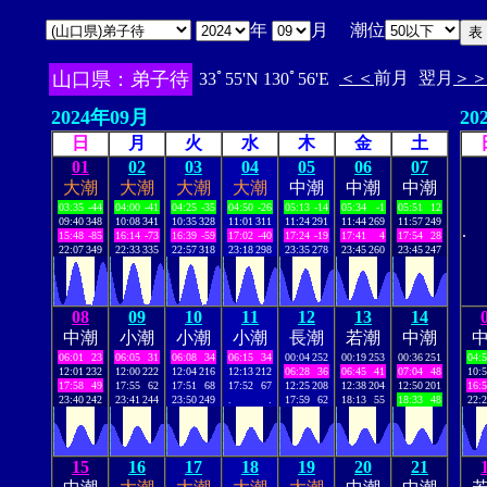
年
月 潮位
山口県：弟子待
＜＜
前月
翌月
＞
33ﾟ55'N 130ﾟ56'E
2024年09月
20
日
月
火
水
木
金
土
01
02
03
04
05
06
07
大潮
大潮
大潮
大潮
中潮
中潮
中潮
03:35
-44
04:00
-41
04:25
-35
04:50
-26
05:13
-14
05:34
-1
05:51
12
09:40
348
10:08
341
10:35
328
11:01
311
11:24
291
11:44
269
11:57
249
.
15:48
-85
16:14
-73
16:39
-59
17:02
-40
17:24
-19
17:41
4
17:54
28
22:07
349
22:33
335
22:57
318
23:18
298
23:35
278
23:45
260
23:45
247
08
09
10
11
12
13
14
中潮
小潮
小潮
小潮
長潮
若潮
中潮
06:01
23
06:05
31
06:08
34
06:15
34
00:04
252
00:19
253
00:36
251
04:
12:01
232
12:00
222
12:04
216
12:13
212
06:28
36
06:45
41
07:04
48
10:
17:58
49
17:55
62
17:51
68
17:52
67
12:25
208
12:38
204
12:50
201
16:
23:40
242
23:41
244
23:50
249
.
.
17:59
62
18:13
55
18:33
48
22:
15
16
17
18
19
20
21