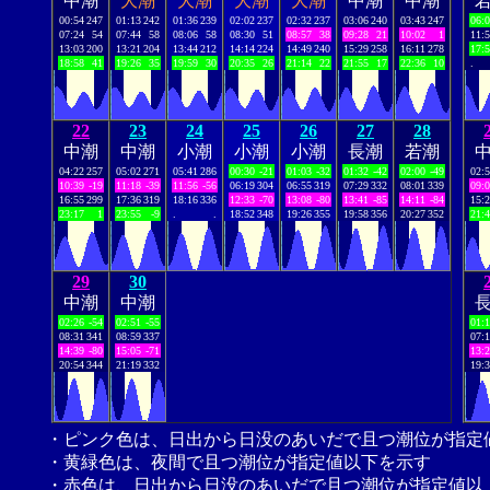
中潮
大潮
大潮
大潮
大潮
中潮
中潮
00:54
247
01:13
242
01:36
239
02:02
237
02:32
237
03:06
240
03:43
247
06:
07:24
54
07:44
58
08:06
58
08:30
51
08:57
38
09:28
21
10:02
1
11:
13:03
200
13:21
204
13:44
212
14:14
224
14:49
240
15:29
258
16:11
278
17:
18:58
41
19:26
35
19:59
30
20:35
26
21:14
22
21:55
17
22:36
10
.
22
23
24
25
26
27
28
中潮
中潮
小潮
小潮
小潮
長潮
若潮
04:22
257
05:02
271
05:41
286
00:30
-21
01:03
-32
01:32
-42
02:00
-49
02:
10:39
-19
11:18
-39
11:56
-56
06:19
304
06:55
319
07:29
332
08:01
339
09:
16:55
299
17:36
319
18:16
336
12:33
-70
13:08
-80
13:41
-85
14:11
-84
15:
23:17
1
23:55
-9
.
.
18:52
348
19:26
355
19:58
356
20:27
352
21:
29
30
中潮
中潮
02:26
-54
02:51
-55
01:
08:31
341
08:59
337
07:
14:39
-80
15:05
-71
13:
20:54
344
21:19
332
19:
・ピンク色は、日出から日没のあいだで且つ潮位が指定
・黄緑色は、夜間で且つ潮位が指定値以下を示す
・赤色は、日出から日没のあいだで且つ潮位が指定値以