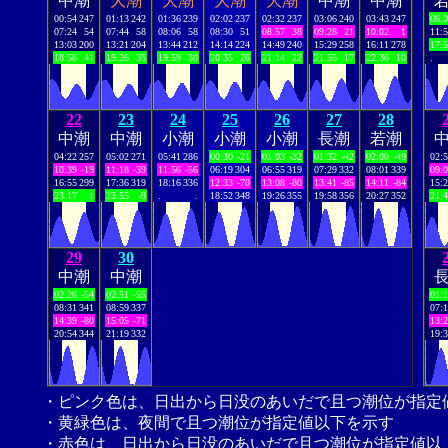
中潮
大潮
大潮
大潮
大潮
中潮
中潮
00:54
247
01:13
242
01:36
239
02:02
237
02:32
237
03:06
240
03:43
247
06:
07:24
54
07:44
58
08:06
58
08:30
51
08:57
38
09:28
21
10:02
1
11:
13:03
200
13:21
204
13:44
212
14:14
224
14:49
240
15:29
258
16:11
278
17:
18:58
41
19:26
35
19:59
30
20:35
26
21:14
22
21:55
17
22:36
10
.
22
23
24
25
26
27
28
中潮
中潮
小潮
小潮
小潮
長潮
若潮
04:22
257
05:02
271
05:41
286
00:30
-21
01:03
-32
01:32
-42
02:00
-49
02:
10:39
-19
11:18
-39
11:56
-56
06:19
304
06:55
319
07:29
332
08:01
339
09:
16:55
299
17:36
319
18:16
336
12:33
-70
13:08
-80
13:41
-85
14:11
-84
15:
23:17
1
23:55
-9
.
.
18:52
348
19:26
355
19:58
356
20:27
352
21:
29
30
中潮
中潮
02:26
-54
02:51
-55
01:
08:31
341
08:59
337
07:
14:39
-80
15:05
-71
13:
20:54
344
21:19
332
19:
・ピンク色は、日出から日没のあいだで且つ潮位が指定
・黄緑色は、夜間で且つ潮位が指定値以下を示す
・赤色は、日出から日没のあいだで且つ潮位が指定値以