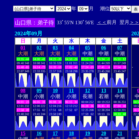
年
月 潮位
山口県：弟子待
＜＜
前月
翌月
＞
33ﾟ55'N 130ﾟ56'E
2024年09月
20
日
月
火
水
木
金
土
01
02
03
04
05
06
07
大潮
大潮
大潮
大潮
中潮
中潮
中潮
03:35
-44
04:00
-41
04:25
-35
04:50
-26
05:13
-14
05:34
-1
05:51
12
09:40
348
10:08
341
10:35
328
11:01
311
11:24
291
11:44
269
11:57
249
.
15:48
-85
16:14
-73
16:39
-59
17:02
-40
17:24
-19
17:41
4
17:54
28
22:07
349
22:33
335
22:57
318
23:18
298
23:35
278
23:45
260
23:45
247
08
09
10
11
12
13
14
中潮
小潮
小潮
小潮
長潮
若潮
中潮
06:01
23
06:05
31
06:08
34
06:15
34
00:04
252
00:19
253
00:36
251
04:
12:01
232
12:00
222
12:04
216
12:13
212
06:28
36
06:45
41
07:04
48
10:
17:58
49
17:55
62
17:51
68
17:52
67
12:25
208
12:38
204
12:50
201
16:
23:40
242
23:41
244
23:50
249
.
.
17:59
62
18:13
55
18:33
48
22:
15
16
17
18
19
20
21