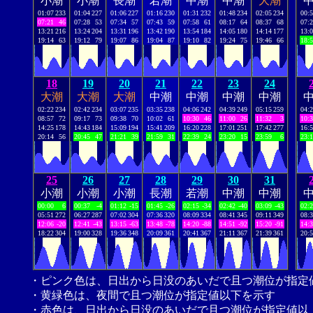
小潮
小潮
長潮
若潮
中潮
中潮
大潮
01:07
233
01:04
227
01:06
227
01:16
230
01:31
232
01:48
234
02:05
234
00:
07:21
46
07:28
53
07:34
57
07:43
59
07:58
61
08:17
64
08:37
68
07:
13:21
216
13:24
204
13:31
196
13:42
190
13:54
184
14:05
180
14:14
177
13:
19:14
63
19:12
79
19:07
86
19:04
87
19:10
82
19:24
75
19:46
66
18:
18
19
20
21
22
23
24
大潮
大潮
大潮
中潮
中潮
中潮
中潮
02:22
234
02:42
234
03:07
235
03:35
238
04:06
242
04:39
249
05:15
259
04:
08:57
72
09:17
73
09:38
70
10:02
61
10:30
46
11:00
26
11:32
3
10:
14:25
178
14:43
184
15:09
194
15:41
209
16:20
228
17:01
251
17:42
277
16:
20:14
56
20:45
47
21:21
39
21:59
31
22:39
24
23:20
15
23:59
6
23:
25
26
27
28
29
30
31
小潮
小潮
小潮
長潮
若潮
中潮
中潮
00:00
6
00:37
-4
01:12
-15
01:45
-26
02:15
-34
02:42
-40
03:09
-43
02:
05:51
272
06:27
287
07:02
304
07:36
320
08:09
334
08:41
345
09:11
349
08:
12:06
-20
12:41
-43
13:15
-63
13:48
-78
14:20
-88
14:51
-92
15:20
-91
14:
18:22
304
19:00
328
19:36
348
20:09
361
20:41
367
21:11
367
21:39
361
20:
・ピンク色は、日出から日没のあいだで且つ潮位が指定
・黄緑色は、夜間で且つ潮位が指定値以下を示す
・赤色は、日出から日没のあいだで且つ潮位が指定値以