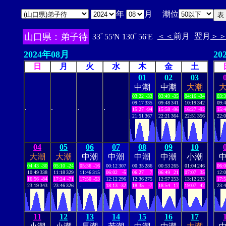
年
月 潮位
山口県：弟子待
＜＜
前月
翌月
＞
33ﾟ55'N 130ﾟ56'E
2024年08月
20
日
月
火
水
木
金
土
01
02
03
中潮
中潮
大潮
03:22
-33
03:49
-35
04:16
-34
03:
09:17
335
09:48
341
10:19
342
09:
.
.
.
.
15:27
-94
15:58
-96
16:27
-92
15:
21:51
367
22:21
364
22:51
356
22:
04
05
06
07
08
09
10
大潮
大潮
中潮
中潮
中潮
中潮
小潮
04:43
-30
05:10
-24
05:36
-16
00:12
307
00:35
286
00:53
265
01:04
246
06:
10:49
338
11:18
329
11:46
315
06:02
-5
06:27
7
06:49
21
07:07
35
12:
16:56
-84
17:24
-71
17:50
-53
12:12
296
12:36
275
12:57
253
13:12
233
17:
23:19
343
23:46
326
.
.
18:13
-32
18:35
-7
18:54
17
19:07
42
23:
11
12
13
14
15
16
17