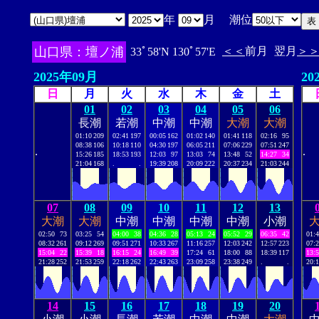
年
月 潮位
山口県：壇ノ浦
＜＜
前月
翌月
＞
33ﾟ58'N 130ﾟ57'E
2025年09月
20
日
月
火
水
木
金
土
01
02
03
04
05
06
長潮
若潮
中潮
中潮
大潮
大潮
01:10
209
02:41
197
00:05
162
01:02
140
01:41
118
02:16
95
08:38
106
10:18
110
04:30
197
06:05
211
07:06
229
07:51
247
.
.
15:26
185
18:53
193
12:03
97
13:03
74
13:48
52
14:27
34
21:04
168
.
.
19:39
208
20:09
222
20:37
234
21:03
244
07
08
09
10
11
12
13
大潮
大潮
中潮
中潮
中潮
中潮
小潮
02:50
73
03:25
54
04:00
38
04:36
28
05:13
24
05:52
29
06:35
42
01:
08:32
261
09:12
269
09:51
271
10:33
267
11:16
257
12:03
242
12:57
223
07:
15:04
22
15:39
18
16:15
24
16:49
39
17:24
61
18:00
88
18:39
117
13:
21:28
252
21:53
259
22:18
262
22:43
263
23:09
258
23:38
249
.
.
20:
14
15
16
17
18
19
20