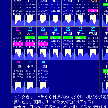
小潮
小潮
長潮
若潮
中潮
中潮
大潮
00:14
234
01:09
216
02:55
200
05:10
203
00:56
131
01:35
106
02:10
83
06:
07:27
61
08:36
81
10:18
92
12:00
83
06:38
219
07:32
237
08:15
249
12:
14:06
205
15:55
193
18:28
203
19:25
218
13:01
68
13:45
54
14:22
44
18:
19:30
145
21:06
165
23:57
156
.
.
20:01
231
20:31
240
20:57
246
23:
21
22
23
24
25
26
27
大潮
大潮
大潮
中潮
中潮
中潮
中潮
02:42
64
03:14
50
03:45
40
04:15
36
04:44
37
05:13
43
05:42
52
01:
08:51
256
09:24
257
09:55
253
10:23
247
10:49
238
11:13
230
11:38
219
07:
14:56
40
15:28
41
15:58
48
16:27
59
16:55
74
17:23
92
17:49
111
13:
21:21
250
21:42
251
21:58
251
22:12
249
22:24
246
22:40
241
23:03
233
20:
28
29
30
小潮
小潮
小潮
06:13
66
06:52
81
00:12
205
05:
12:12
208
13:03
194
07:51
97
11:
18:17
130
18:52
148
14:36
182
17:
23:31
221
.
.
20:24
163
22:
・ピンク色は、日出から日没のあいだで且つ潮位が指定
・黄緑色は、夜間で且つ潮位が指定値以下を示す
・赤色は、日出から日没のあいだで且つ潮位が指定値以