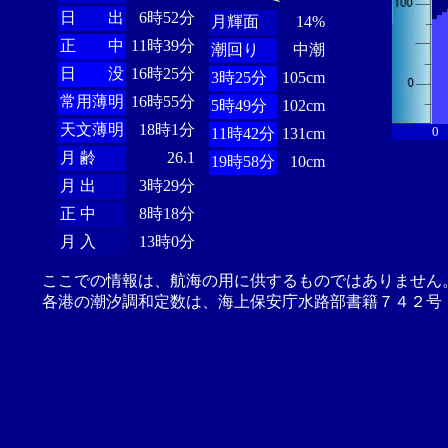
日 出
6時52分
月輝面
14%
正 中
11時39分
潮回り
中潮
日 没
16時25分
3時25分
105cm
常用薄明
16時55分
5時49分
102cm
天文薄明
18時1分
0
11時42分
131cm
月 齢
26.1
19時58分
10cm
月 出
3時29分
正 中
8時18分
月 入
13時0分
ここでの情報は、航海の用に供するものではありません
各港の潮汐調和定数は、海上保安庁水路部書籍７４２号