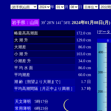
年
月
日
岩手県：山田
2024年01月08日(月)
39ﾟ28'N 141ﾟ58'E
[
データ
略最高高潮面
172.0 cm
大 潮 升
129.0 cm
0
大潮差
86.0 cm
小 潮 升
103.0 cm
小潮差 升
34.0 cm
平 均 水 面
86.0 cm
平均潮差
60.0 cm
潮 齢［朔望より大潮まで］
1.7 日
平均高潮間隔［月正中より満潮 ］
3.7 時
天文薄明
5時17分
常用薄明
6時23分