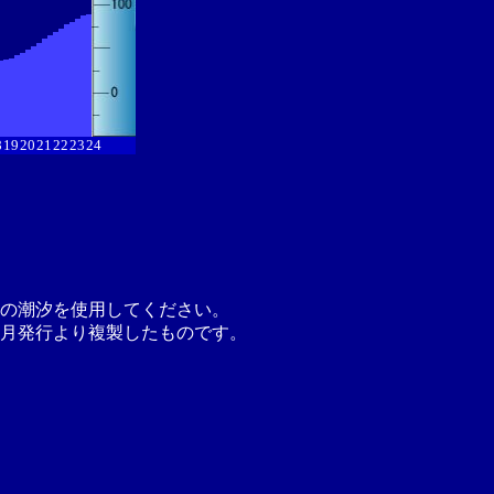
8
19
20
21
22
23
24
の潮汐を使用してください。
月発行より複製したものです。