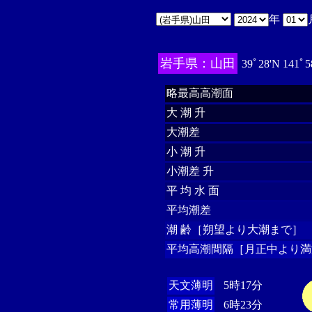
年
岩手県：山田
39ﾟ28'N 141ﾟ5
略最高高潮面
大 潮 升
大潮差
小 潮 升
小潮差 升
平 均 水 面
平均潮差
潮 齢［朔望より大潮まで］
平均高潮間隔［月正中より満
天文薄明
5時17分
常用薄明
6時23分