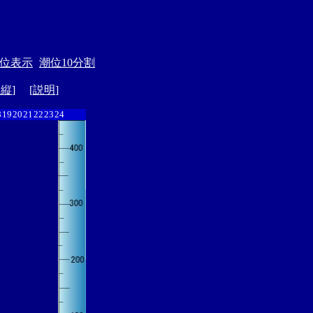
位表示
潮位10分割
ド縦
] [
説明
]
8
19
20
21
22
23
24