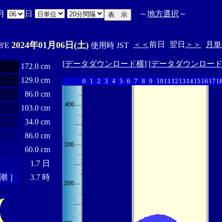
月
日
～
地方選択
～
2024年01月06日(土)
＜＜
前日
翌日
＞＞
月単
8'E
使用時 JST
[
データダウンロード横
] [
データダウンロー
172.0 cm
129.0 cm
0
1
2
3
4
5
6
7
8
9
10
11
12
13
14
15
16
17
1
86.0 cm
103.0 cm
34.0 cm
86.0 cm
60.0 cm
1.7 日
潮 ］
3.7 時