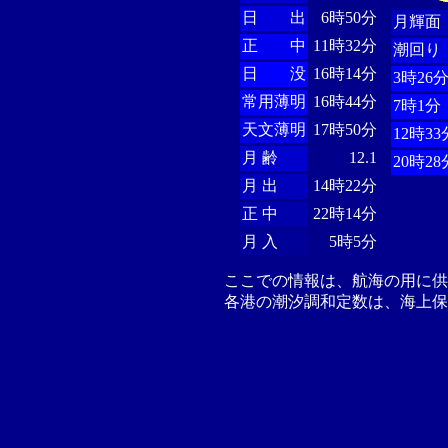
日 出
6時50分
月輝面
正 中
11時32分
潮回り
日 没
16時14分
3時26
常用薄明
16時44分
7時1分
天文薄明
17時50分
12時33
月 齢
12.1
20時28
月 出
14時22分
正 中
22時14分
月 入
5時5分
ここでの情報は、航海の用に
各港の潮汐調和定数は、海上保