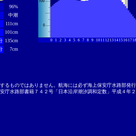
96%
中潮
分
111cm
101cm
0
1
2
3
4
5
6
7
8
9
10
11
12
13
14
15
16
17
1
分
135cm
分
7cm
供するものではありません。航海には必ず海上保安庁水路部発行
安庁水路部書籍７４２号「日本沿岸潮汐調和定数」平成４年２