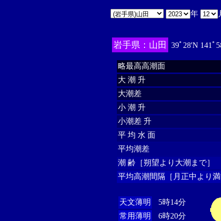
年
岩手県：山田
39ﾟ28'N 141ﾟ5
略最高高潮面
大 潮 升
大潮差
小 潮 升
小潮差 升
平 均 水 面
平均潮差
潮 齢［朔望より大潮まで］
平均高潮間隔［月正中より満
天文薄明
5時14分
常用薄明
6時20分