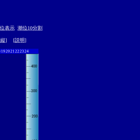
位表示
潮位10分割
ド縦
] [
説明
]
8
19
20
21
22
23
24