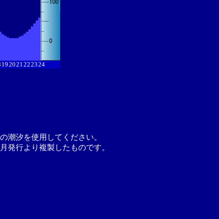
8
19
20
21
22
23
24
の潮汐を使用してください。
月発行より複製したものです。