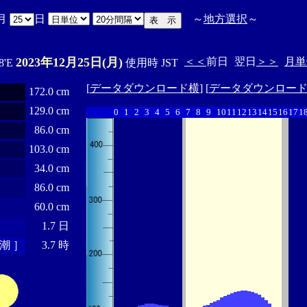
月
日
～
地方選択
～
2023年12月25日(月)
＜＜
前日
翌日
＞＞
月単
8'E
使用時 JST
[
データダウンロード横
] [
データダウンロー
172.0 cm
129.0 cm
0
1
2
3
4
5
6
7
8
9
10
11
12
13
14
15
16
17
1
86.0 cm
103.0 cm
34.0 cm
86.0 cm
60.0 cm
1.7 日
潮 ］
3.7 時