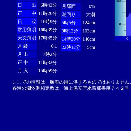
日 出
6時43分
月輝面
0%
正 中
11時26分
潮回り
大潮
日 没
16時9分
5時5分
124cm
常用薄明
16時39分
9時12分
103cm
天文薄明
17時45分
0
14時30分
146cm
月 齢
0.1
22時12分
-5cm
月 出
7時2分
正 中
11時32分
月 入
15時59分
ここでの情報は、航海の用に供するものではありません
各港の潮汐調和定数は、海上保安庁水路部書籍７４２号