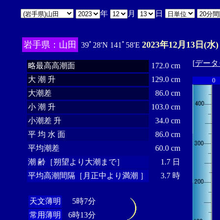
年
月
日
岩手県：山田
2023年12月13日(水)
39ﾟ28'N 141ﾟ58'E
[
データ
略最高高潮面
172.0 cm
大 潮 升
129.0 cm
0
大潮差
86.0 cm
小 潮 升
103.0 cm
小潮差 升
34.0 cm
平 均 水 面
86.0 cm
平均潮差
60.0 cm
潮 齢［朔望より大潮まで］
1.7 日
平均高潮間隔［月正中より満潮 ］
3.7 時
天文薄明
5時7分
常用薄明
6時13分