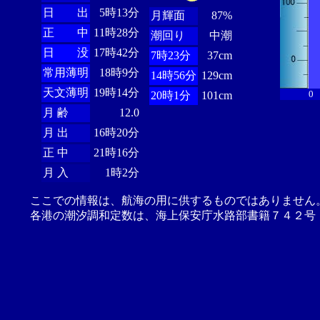
日 出
5時13分
月輝面
87%
正 中
11時28分
潮回り
中潮
日 没
17時42分
7時23分
37cm
常用薄明
18時9分
14時56分
129cm
天文薄明
19時14分
0
20時1分
101cm
月 齢
12.0
月 出
16時20分
正 中
21時16分
月 入
1時2分
ここでの情報は、航海の用に供するものではありません
各港の潮汐調和定数は、海上保安庁水路部書籍７４２号