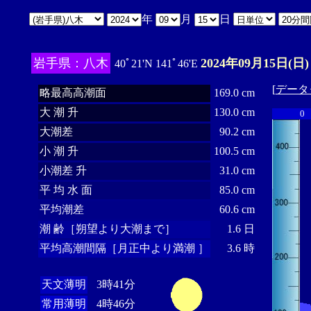
年
月
日
岩手県：八木
2024年09月15日(日)
40ﾟ21'N 141ﾟ46'E
[
データ
略最高高潮面
169.0 cm
大 潮 升
130.0 cm
0
大潮差
90.2 cm
小 潮 升
100.5 cm
小潮差 升
31.0 cm
平 均 水 面
85.0 cm
平均潮差
60.6 cm
潮 齢［朔望より大潮まで］
1.6 日
平均高潮間隔［月正中より満潮 ］
3.6 時
天文薄明
3時41分
常用薄明
4時46分