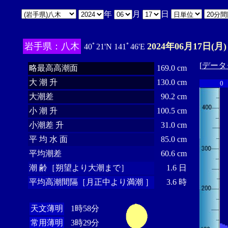
年
月
日
岩手県：八木
2024年06月17日(月)
40ﾟ21'N 141ﾟ46'E
[
データ
略最高高潮面
169.0 cm
大 潮 升
130.0 cm
0
大潮差
90.2 cm
小 潮 升
100.5 cm
小潮差 升
31.0 cm
平 均 水 面
85.0 cm
平均潮差
60.6 cm
潮 齢［朔望より大潮まで］
1.6 日
平均高潮間隔［月正中より満潮 ］
3.6 時
天文薄明
1時58分
常用薄明
3時29分