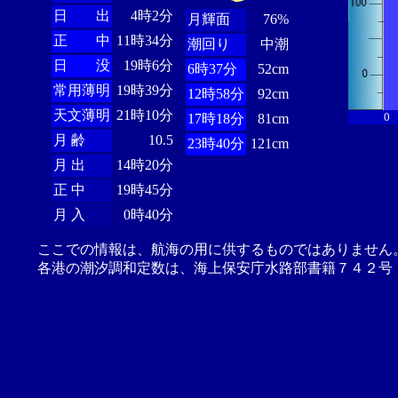
日 出
4時2分
月輝面
76%
正 中
11時34分
潮回り
中潮
日 没
19時6分
6時37分
52cm
常用薄明
19時39分
12時58分
92cm
天文薄明
21時10分
0
17時18分
81cm
月 齢
10.5
23時40分
121cm
月 出
14時20分
正 中
19時45分
月 入
0時40分
ここでの情報は、航海の用に供するものではありません
各港の潮汐調和定数は、海上保安庁水路部書籍７４２号