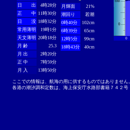
日 出
4時28分
月輝面
21%
正 中
11時30分
潮回り
若潮
日 没
18時32分
0時40分
102cm
常用薄明
19時1分
6時39分
65cm
天文薄明
20時18分
0
12時5分
99cm
月 齢
25.3
18時43分
40cm
月 出
2時20分
正 中
7時59分
月 入
13時50分
ここでの情報は、航海の用に供するものではありません
各港の潮汐調和定数は、海上保安庁水路部書籍７４２号