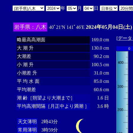
年
月
日
岩手県：八木
2024年05月04日(土)
40ﾟ21'N 141ﾟ46'E
[
データ
略最高高潮面
169.0 cm
大 潮 升
130.0 cm
0
大潮差
90.2 cm
小 潮 升
100.5 cm
小潮差 升
31.0 cm
平 均 水 面
85.0 cm
平均潮差
60.6 cm
潮 齢［朔望より大潮まで］
1.6 日
平均高潮間隔［月正中より満潮 ］
3.6 時
天文薄明
2時43分
常用薄明
3時59分