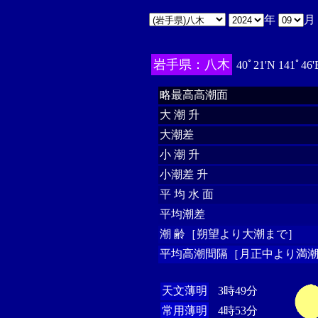
年
月
岩手県：八木
40ﾟ21'N 141ﾟ46
略最高高潮面
大 潮 升
大潮差
小 潮 升
小潮差 升
平 均 水 面
平均潮差
潮 齢［朔望より大潮まで］
平均高潮間隔［月正中より満潮
天文薄明
3時49分
常用薄明
4時53分