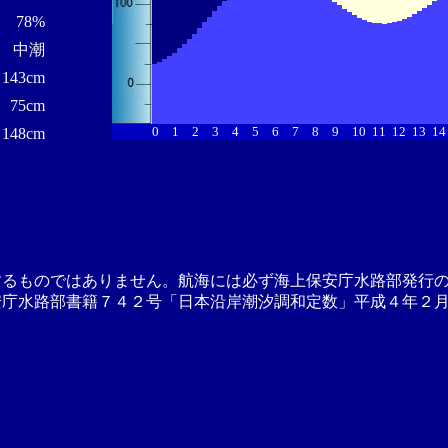
78%
中潮
143cm
75cm
0
1
2
3
4
5
6
7
8
9
10
11
12
13
14
148cm
するものではありません。航海には必ず海上保安庁水路部発行
安庁水路部書籍７４２号「日本沿岸潮汐調和定数」平成４年２