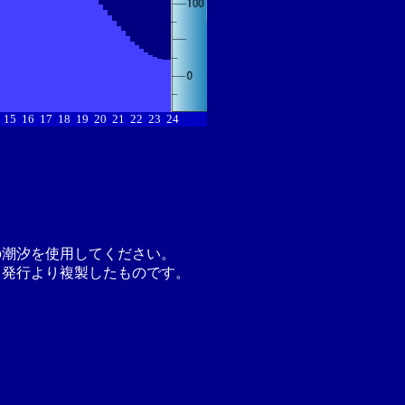
15
16
17
18
19
20
21
22
23
24
の潮汐を使用してください。
月発行より複製したものです。