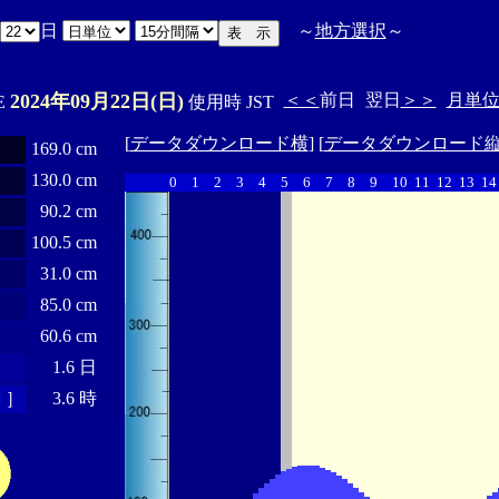
日
～
地方選択
～
2024年09月22日(日)
＜＜
前日
翌日
＞＞
月単
'E
使用時 JST
[
データダウンロード横
] [
データダウンロード
169.0 cm
130.0 cm
0
1
2
3
4
5
6
7
8
9
10
11
12
13
14
90.2 cm
100.5 cm
31.0 cm
85.0 cm
60.6 cm
1.6 日
 ］
3.6 時