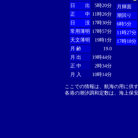
日 出
5時20分
月輝面
正 中
11時26分
潮回り
日 没
17時30分
6時5分
常用薄明
17時57分
11時27分
天文薄明
19時1分
17時18分
月 齢
19.0
月 出
19時44分
正 中
2時34分
月 入
10時14分
ここでの情報は、航海の用に供
各港の潮汐調和定数は、海上保