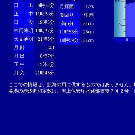
日 出
4時12分
月輝面
17%
正 中
11時38分
潮回り
中潮
日 没
19時5分
5時5分
131cm
常用薄明
19時37分
11時55分
25cm
天文薄明
21時5分
0
1
18時59分
131cm
月 齢
4.1
月 出
8時7分
正 中
15時2分
月 入
21時45分
ここでの情報は、航海の用に供するものではありません。
各港の潮汐調和定数は、海上保安庁水路部書籍７４２号「