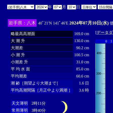
年
月
日
岩手県：八木
2024年07月10日(水)
40ﾟ21'N 141ﾟ46'E
使
[
データダ
略最高高潮面
169.0 cm
大 潮 升
130.0 cm
0
1
大潮差
90.2 cm
小 潮 升
100.5 cm
小潮差 升
31.0 cm
平 均 水 面
85.0 cm
平均潮差
60.6 cm
潮 齢［朔望より大潮まで］
1.6 日
平均高潮間隔［月正中より満潮 ］
3.6 時
天文薄明
2時11分
常用薄明
3時40分