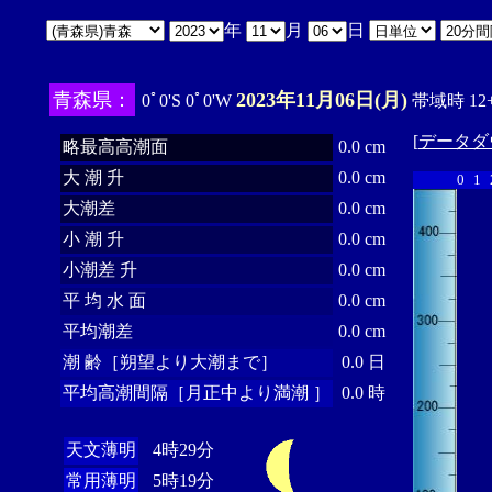
年
月
日
青森県：
2023年11月06日(月)
0ﾟ0'S 0ﾟ0'W
帯域時 12+
[
データダ
略最高高潮面
0.0 cm
大 潮 升
0.0 cm
0
1
大潮差
0.0 cm
小 潮 升
0.0 cm
小潮差 升
0.0 cm
平 均 水 面
0.0 cm
平均潮差
0.0 cm
潮 齢［朔望より大潮まで］
0.0 日
平均高潮間隔［月正中より満潮 ］
0.0 時
天文薄明
4時29分
常用薄明
5時19分