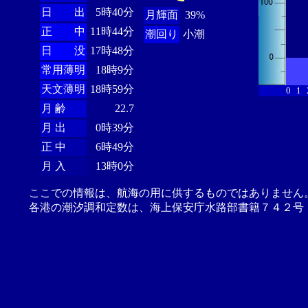
日 出
5時40分
月輝面
39%
正 中
11時44分
潮回り
小潮
日 没
17時48分
常用薄明
18時9分
天文薄明
18時59分
0
1
月 齢
22.7
月 出
0時39分
正 中
6時49分
月 入
13時0分
ここでの情報は、航海の用に供するものではありません
各港の潮汐調和定数は、海上保安庁水路部書籍７４２号